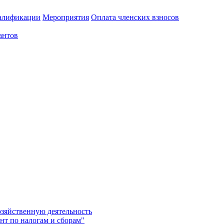
алификации
Мероприятия
Оплата членских взносов
антов
озяйственную деятельность
нт по налогам и сборам"