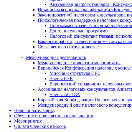
Актуализация профстандарта «Консульта
Независимая оценка квалификации «Консульт
Законопроект «О налоговом консультировани
Психологическая поддержка налоговых консу
Программы в зачет баллов за професси
Дополнительные программы
Налоговый консультант глазами психоло
Вакансии работодателей и резюме соискателе
Соглашения о сотрудничестве
Международная деятельность
Международные новости и мероприятия
Европейская Конфедерация налоговых консул
Миссия и структура CFE
Члены CFE
Европейский справочник налоговых кон
Ассоциация налоговых консультантов Азиатс
Члены АОТСА
Евразийская Конфедерация Налоговых консул
Международный опыт налогового консультир
Налогоплательщику
Обучение и повышение квалификации
Мероприятия
Оплата членских взносов