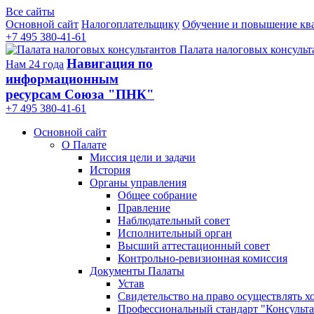
Все сайты
Основной сайт
Налогоплательщику
Обучение и повышение кв
+7 495 380-41-61
Палата налоговых консульт
Навигация по
Нам 24 года
информационным
ресурсам Союза "ПНК"
+7 495 380‑41‑61
Основной сайт
О Палате
Миссия цели и задачи
История
Органы управления
Общее собрание
Правление
Наблюдательный совет
Исполнительный орган
Высший аттестационный совет
Контрольно-ревизионная комиссия
Документы Палаты
Устав
Свидетельство на право осуществлять х
Профессиональный стандарт "Консульта