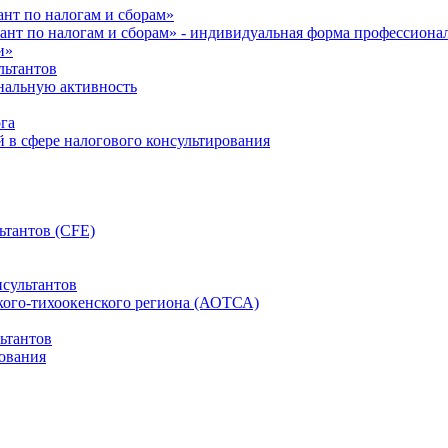
нт по налогам и сборам»
ант по налогам и сборам» - индивидуальная форма профессиона
и»
льтантов
ональную активность
га
й в сфере налогового консультирования
ьтантов (CFE)
сультантов
кого-тихоокенского региона (АОТСА)
ьтантов
ования