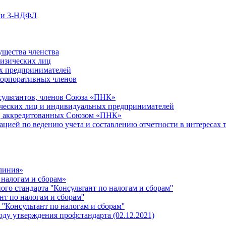
ции 3-НДФЛ
ущества членства
физических лиц
х предпринимателей
Корпоративных членов
сультантов, членов Союза «ПНК»
ческих лиц и индивидуальных предпринимателей
й, аккредитованных Союзом «ПНК»
ацией по ведению учета и составлению отчетности в интересах 
 линия»
 налогам и сборам»
о стандарта ''Консультант по налогам и сборам''
т по налогам и сборам''
''Консультант по налогам и сборам''
ду утверждения профстандарта (02.12.2021)