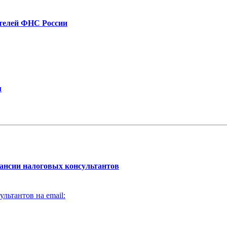
телей ФНС России
м
ансии налоговых консультантов
льтантов на email: