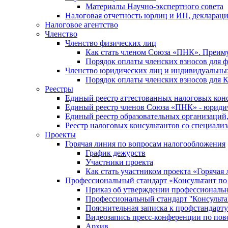
Материалы Научно-экспертного совета
Налоговая отчетность юрлиц и ИП, деклара
Налоговое агентство
Членство
Членство физических лиц
Как стать членом Союза «ПНК». Преим
Порядок оплаты членских взносов для 
Членство юридических лиц и индивидуальны
Порядок оплаты членских взносов для 
Реестры
Единый реестр аттестованных налоговых кон
Единый реестр членов Союза «ПНК» - юриди
Единый реестр образовательных организаци
Реестр налоговых консультантов со специализ
Проекты
Горячая линия по вопросам налогообложения
График дежурств
Участники проекта
Как стать участником проекта «Горячая
Профессиональный стандарт «Консультант по
Приказ об утверждении профессиональног
Профессиональный стандарт ''Консультан
Пояснительная записка к профстандарту 
Видеозапись пресс-конференции по пово
Архив