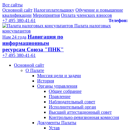
Все сайты
Основной сайт
Налогоплательщику
Обучение и повышение
квалификации
Мероприятия
Оплата членских взносов
+7 495 380-41-61
Телефон:
Палата налоговых
консультантов
Навигация по
Нам 24 года
информационным
ресурсам Союза "ПНК"
+7 495 380‑41‑61
Основной сайт
О Палате
Миссия цели и задачи
История
Органы управления
Общее собрание
Правление
Наблюдательный совет
Исполнительный орган
Высший аттестационный совет
Контрольно-ревизионная комиссия
Документы Палаты
Устав