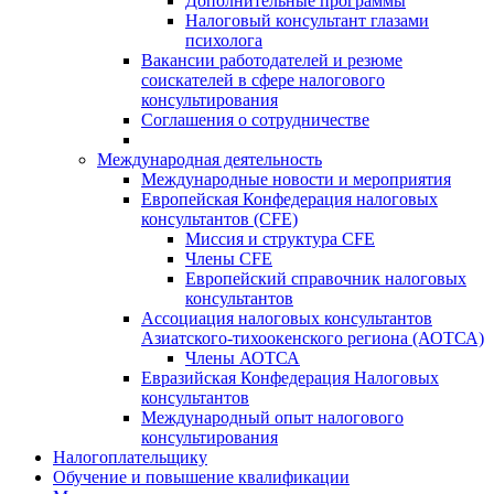
Дополнительные программы
Налоговый консультант глазами
психолога
Вакансии работодателей и резюме
соискателей в сфере налогового
консультирования
Соглашения о сотрудничестве
Международная деятельность
Международные новости и мероприятия
Европейская Конфедерация налоговых
консультантов (CFE)
Миссия и структура CFE
Члены CFE
Европейский справочник налоговых
консультантов
Ассоциация налоговых консультантов
Азиатского-тихоокенского региона (АОТСА)
Члены АОТСА
Евразийская Конфедерация Налоговых
консультантов
Международный опыт налогового
консультирования
Налогоплательщику
Обучение и повышение квалификации