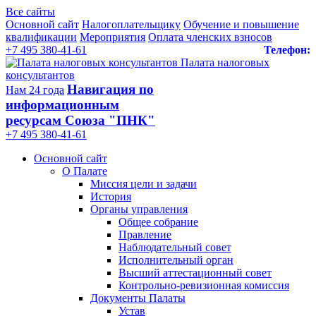
Все сайты
Основной сайт
Налогоплательщику
Обучение и повышение
квалификации
Мероприятия
Оплата членских взносов
+7 495 380-41-61
Телефон:
Палата налоговых
консультантов
Навигация по
Нам 24 года
информационным
ресурсам Союза "ПНК"
+7 495 380‑41‑61
Основной сайт
О Палате
Миссия цели и задачи
История
Органы управления
Общее собрание
Правление
Наблюдательный совет
Исполнительный орган
Высший аттестационный совет
Контрольно-ревизионная комиссия
Документы Палаты
Устав