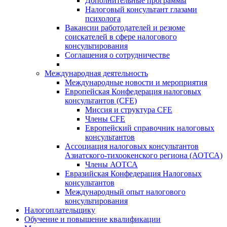
Дополнительные программы
Налоговый консультант глазами
психолога
Вакансии работодателей и резюме
соискателей в сфере налогового
консультирования
Соглашения о сотрудничестве
Международная деятельность
Международные новости и мероприятия
Европейская Конфедерация налоговых
консультантов (CFE)
Миссия и структура CFE
Члены CFE
Европейский справочник налоговых
консультантов
Ассоциация налоговых консультантов
Азиатского-тихоокенского региона (АОТСА)
Члены АОТСА
Евразийская Конфедерация Налоговых
консультантов
Международный опыт налогового
консультирования
Налогоплательщику
Обучение и повышение квалификации