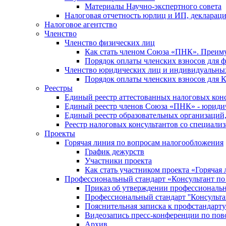
Материалы Научно-экспертного совета
Налоговая отчетность юрлиц и ИП, деклара
Налоговое агентство
Членство
Членство физических лиц
Как стать членом Союза «ПНК». Преим
Порядок оплаты членских взносов для 
Членство юридических лиц и индивидуальны
Порядок оплаты членских взносов для 
Реестры
Единый реестр аттестованных налоговых кон
Единый реестр членов Союза «ПНК» - юриди
Единый реестр образовательных организаци
Реестр налоговых консультантов со специализ
Проекты
Горячая линия по вопросам налогообложения
График дежурств
Участники проекта
Как стать участником проекта «Горячая
Профессиональный стандарт «Консультант по
Приказ об утверждении профессиональног
Профессиональный стандарт ''Консультан
Пояснительная записка к профстандарту 
Видеозапись пресс-конференции по пово
Архив