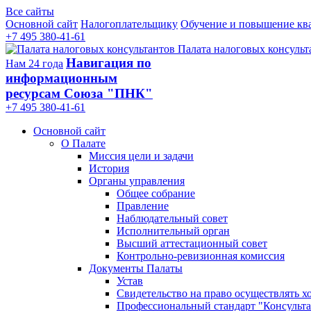
Все сайты
Основной сайт
Налогоплательщику
Обучение и повышение кв
+7 495 380-41-61
Палата налоговых консульт
Навигация по
Нам 24 года
информационным
ресурсам Союза "ПНК"
+7 495 380‑41‑61
Основной сайт
О Палате
Миссия цели и задачи
История
Органы управления
Общее собрание
Правление
Наблюдательный совет
Исполнительный орган
Высший аттестационный совет
Контрольно-ревизионная комиссия
Документы Палаты
Устав
Свидетельство на право осуществлять х
Профессиональный стандарт "Консульта