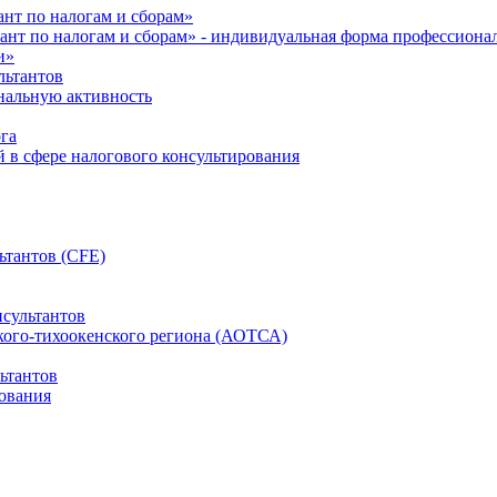
нт по налогам и сборам»
ант по налогам и сборам» - индивидуальная форма профессиона
и»
льтантов
ональную активность
га
й в сфере налогового консультирования
ьтантов (CFE)
сультантов
кого-тихоокенского региона (АОТСА)
ьтантов
ования