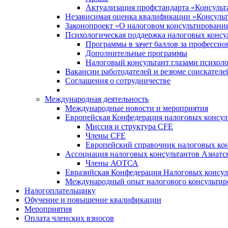
Актуализация профстандарта «Консульта
Независимая оценка квалификации «Консульт
Законопроект «О налоговом консультировани
Психологическая поддержка налоговых консу
Программы в зачет баллов за професси
Дополнительные программы
Налоговый консультант глазами психоло
Вакансии работодателей и резюме соискателе
Соглашения о сотрудничестве
Международная деятельность
Международные новости и мероприятия
Европейская Конфедерация налоговых консул
Миссия и структура CFE
Члены CFE
Европейский справочник налоговых кон
Ассоциация налоговых консультантов Азиатс
Члены АОТСА
Евразийская Конфедерация Налоговых консул
Международный опыт налогового консультир
Налогоплательщику
Обучение и повышение квалификации
Мероприятия
Оплата членских взносов