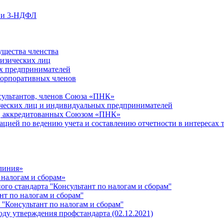
ции 3-НДФЛ
ущества членства
физических лиц
х предпринимателей
Корпоративных членов
сультантов, членов Союза «ПНК»
ческих лиц и индивидуальных предпринимателей
й, аккредитованных Союзом «ПНК»
ацией по ведению учета и составлению отчетности в интересах 
 линия»
 налогам и сборам»
о стандарта ''Консультант по налогам и сборам''
т по налогам и сборам''
''Консультант по налогам и сборам''
ду утверждения профстандарта (02.12.2021)