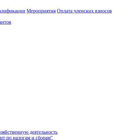
алификации
Мероприятия
Оплата членских взносов
антов
озяйственную деятельность
нт по налогам и сборам"