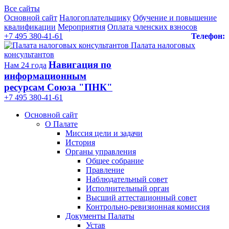
Все сайты
Основной сайт
Налогоплательщику
Обучение и повышение
квалификации
Мероприятия
Оплата членских взносов
+7 495 380-41-61
Телефон:
Палата налоговых
консультантов
Навигация по
Нам 24 года
информационным
ресурсам Союза "ПНК"
+7 495 380‑41‑61
Основной сайт
О Палате
Миссия цели и задачи
История
Органы управления
Общее собрание
Правление
Наблюдательный совет
Исполнительный орган
Высший аттестационный совет
Контрольно-ревизионная комиссия
Документы Палаты
Устав