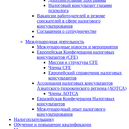
Дополнительные программы
Налоговый консультант глазами
психолога
Вакансии работодателей и резюме
соискателей в сфере налогового
консультирования
Соглашения о сотрудничестве
Международная деятельность
Международные новости и мероприятия
Европейская Конфедерация налоговых
консультантов (CFE)
Миссия и структура CFE
Члены CFE
Европейский справочник налоговых
консультантов
Ассоциация налоговых консультантов
Азиатского-тихоокенского региона (АОТСА)
Члены АОТСА
Евразийская Конфедерация Налоговых
консультантов
Международный опыт налогового
консультирования
Налогоплательщику
Обучение и повышение квалификации