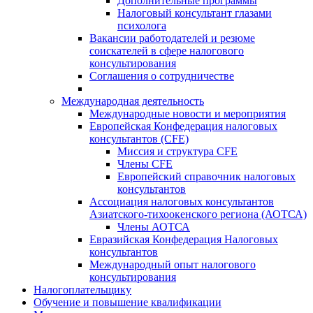
Дополнительные программы
Налоговый консультант глазами
психолога
Вакансии работодателей и резюме
соискателей в сфере налогового
консультирования
Соглашения о сотрудничестве
Международная деятельность
Международные новости и мероприятия
Европейская Конфедерация налоговых
консультантов (CFE)
Миссия и структура CFE
Члены CFE
Европейский справочник налоговых
консультантов
Ассоциация налоговых консультантов
Азиатского-тихоокенского региона (АОТСА)
Члены АОТСА
Евразийская Конфедерация Налоговых
консультантов
Международный опыт налогового
консультирования
Налогоплательщику
Обучение и повышение квалификации