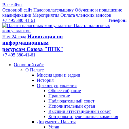
Все сайты
Основной сайт
Налогоплательщику
Обучение и повышение
квалификации
Мероприятия
Оплата членских взносов
+7 495 380-41-61
Телефон:
Палата налоговых
консультантов
Навигация по
Нам 24 года
информационным
ресурсам Союза "ПНК"
+7 495 380‑41‑61
Основной сайт
О Палате
Миссия цели и задачи
История
Органы управления
Общее собрание
Правление
Наблюдательный совет
Исполнительный орган
Высший аттестационный совет
Контрольно-ревизионная комиссия
Документы Палаты
Устав