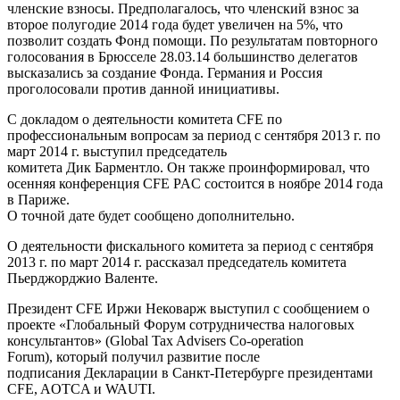
членские взносы. Предполагалось, что членский взнос за
второе полугодие 2014 года будет увеличен на 5%, что
позволит создать Фонд помощи. По результатам повторного
голосования в Брюсселе 28.03.14 большинство делегатов
высказались за создание Фонда. Германия и Россия
проголосовали против данной инициативы.
С докладом о деятельности комитета CFE по
профессиональным вопросам за период с сентября 2013 г. по
март 2014 г. выступил председатель
комитета Дик Барментло. Он также проинформировал, что
осенняя конференция CFE PAC состоится в ноябре 2014 года
в Париже.
О точной дате будет сообщено дополнительно.
О деятельности фискального комитета за период с сентября
2013 г. по март 2014 г. рассказал председатель комитета
Пьерджорджио Валенте.
Президент CFE Иржи Нековарж выступил с сообщением о
проекте «Глобальный Форум сотрудничества налоговых
консультантов» (Global Tax Advisers Co-operation
Forum), который получил развитие после
подписания Декларации в Санкт-Петербурге президентами
CFE, AOTCA и WAUTI.