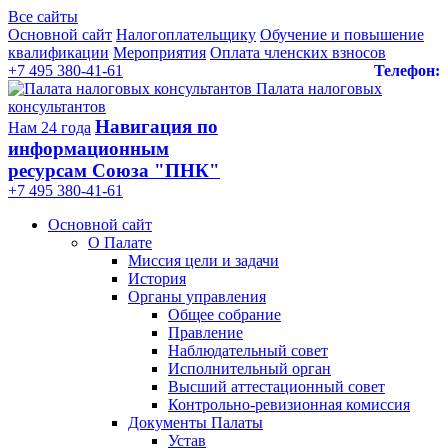
Все сайты
Основной сайт
Налогоплательщику
Обучение и повышение
квалификации
Мероприятия
Оплата членских взносов
+7 495 380-41-61
Телефон:
Палата налоговых
консультантов
Навигация по
Нам 24 года
информационным
ресурсам Союза "ПНК"
+7 495 380‑41‑61
Основной сайт
О Палате
Миссия цели и задачи
История
Органы управления
Общее собрание
Правление
Наблюдательный совет
Исполнительный орган
Высший аттестационный совет
Контрольно-ревизионная комиссия
Документы Палаты
Устав