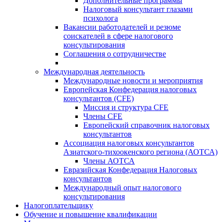
Дополнительные программы
Налоговый консультант глазами
психолога
Вакансии работодателей и резюме
соискателей в сфере налогового
консультирования
Соглашения о сотрудничестве
Международная деятельность
Международные новости и мероприятия
Европейская Конфедерация налоговых
консультантов (CFE)
Миссия и структура CFE
Члены CFE
Европейский справочник налоговых
консультантов
Ассоциация налоговых консультантов
Азиатского-тихоокенского региона (АОТСА)
Члены АОТСА
Евразийская Конфедерация Налоговых
консультантов
Международный опыт налогового
консультирования
Налогоплательщику
Обучение и повышение квалификации