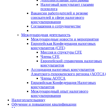
Дополнительные программы
Налоговый консультант глазами
психолога
Вакансии работодателей и резюме
соискателей в сфере налогового
консультирования
Соглашения о сотрудничестве
Международная деятельность
Международные новости и мероприятия
Европейская Конфедерация налоговых
консультантов (CFE)
Миссия и структура CFE
Члены CFE
Европейский справочник налоговых
консультантов
Ассоциация налоговых консультантов
Азиатского-тихоокенского региона (АОТСА)
Члены АОТСА
Евразийская Конфедерация Налоговых
консультантов
Международный опыт налогового
консультирования
Налогоплательщику
Обучение и повышение квалификации