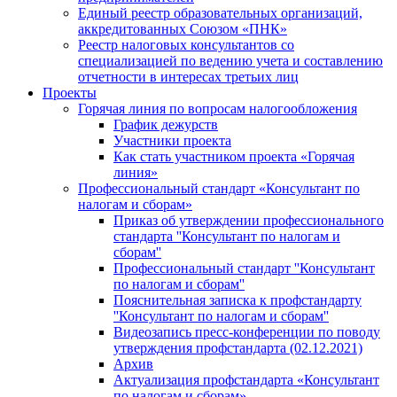
Единый реестр образовательных организаций,
аккредитованных Союзом «ПНК»
Реестр налоговых консультантов со
специализацией по ведению учета и составлению
отчетности в интересах третьих лиц
Проекты
Горячая линия по вопросам налогообложения
График дежурств
Участники проекта
Как стать участником проекта «Горячая
линия»
Профессиональный стандарт «Консультант по
налогам и сборам»
Приказ об утверждении профессионального
стандарта ''Консультант по налогам и
сборам''
Профессиональный стандарт ''Консультант
по налогам и сборам''
Пояснительная записка к профстандарту
''Консультант по налогам и сборам''
Видеозапись пресс-конференции по поводу
утверждения профстандарта (02.12.2021)
Архив
Актуализация профстандарта «Консультант
по налогам и сборам»