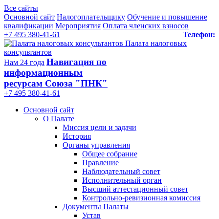
Все сайты
Основной сайт
Налогоплательщику
Обучение и повышение
квалификации
Мероприятия
Оплата членских взносов
+7 495 380-41-61
Телефон:
Палата налоговых
консультантов
Навигация по
Нам 24 года
информационным
ресурсам Союза "ПНК"
+7 495 380‑41‑61
Основной сайт
О Палате
Миссия цели и задачи
История
Органы управления
Общее собрание
Правление
Наблюдательный совет
Исполнительный орган
Высший аттестационный совет
Контрольно-ревизионная комиссия
Документы Палаты
Устав