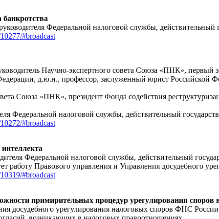
а банкротства
ь руководителя Федеральной налоговой службы, действительный
/10277/#broadcast
руководитель Научно-экспертного совета Союза «ПНК», первый з
Федерации, д.ю.н., профессор, заслуженный юрист Российской 
овета Союза «ПНК», президент Фонда содействия реструктуриза
ителя Федеральной налоговой службы, действительный государст
/10272/#broadcast
о интеллекта
водителя Федеральной налоговой службы, действительный госуда
ет работу Правового управления и Управления досудебного уре
/10319/#broadcast
ожности примирительных процедур урегулирования споров в
ения досудебного урегулирования налоговых споров ФНС России
ногласий, возникающих в налоговых правоотношениях