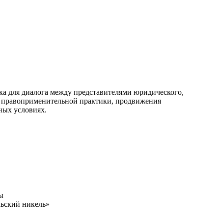
 для диалога между представителями юридического,
ия правоприменительной практики, продвижения
нных условиях.
ы
льский никель»