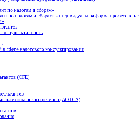
нт по налогам и сборам»
ант по налогам и сборам» - индивидуальная форма профессиона
и»
льтантов
ональную активность
га
й в сфере налогового консультирования
ьтантов (CFE)
сультантов
кого-тихоокенского региона (АОТСА)
ьтантов
ования