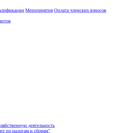
алификации
Мероприятия
Оплата членских взносов
антов
озяйственную деятельность
нт по налогам и сборам"