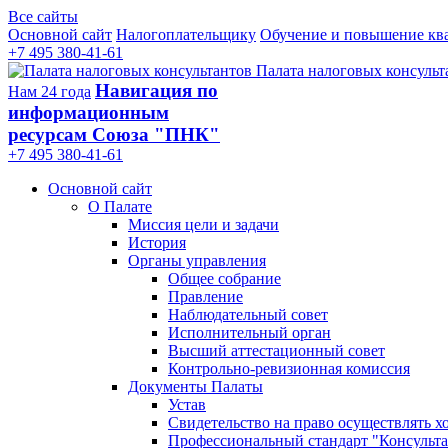
Все сайты
Основной сайт
Налогоплательщику
Обучение и повышение кв
+7 495 380-41-61
Палата налоговых консульт
Навигация по
Нам 24 года
информационным
ресурсам Союза "ПНК"
+7 495 380‑41‑61
Основной сайт
О Палате
Миссия цели и задачи
История
Органы управления
Общее собрание
Правление
Наблюдательный совет
Исполнительный орган
Высший аттестационный совет
Контрольно-ревизионная комиссия
Документы Палаты
Устав
Свидетельство на право осуществлять х
Профессиональный стандарт "Консульта