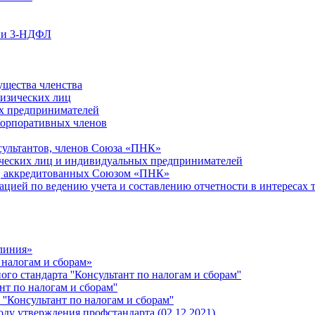
ции 3-НДФЛ
ущества членства
физических лиц
х предпринимателей
Корпоративных членов
сультантов, членов Союза «ПНК»
ческих лиц и индивидуальных предпринимателей
й, аккредитованных Союзом «ПНК»
ацией по ведению учета и составлению отчетности в интересах 
 линия»
 налогам и сборам»
о стандарта ''Консультант по налогам и сборам''
т по налогам и сборам''
''Консультант по налогам и сборам''
ду утверждения профстандарта (02.12.2021)