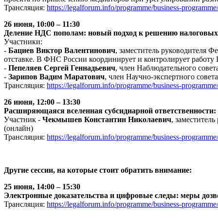
Трансляция:
https://legalforum.info/programme/business-programme
26 июня,
10:00 – 11:30
Деление НДС пополам: новый подход к решению налоговых
Участники:
-
Бациев Виктор Валентинович
, заместитель руководителя Ф
отставке. В ФНС России координирует и контролирует работу
-
Пепеляев Сергей Геннадьевич
, член Наблюдательного совет
-
Зарипов Вадим Маратович
, член Научно-экспертного сове
Трансляция:
https://legalforum.info/programme/business-programme
26 июня
, 12:00 – 13:30
Расширяющаяся вселенная субсидиарной ответственности: 
Участник -
Чекмышев Константин Николаевич
, заместител
(онлайн)
Трансляция:
https://legalforum.info/programme/business-programme
Другие сессии, на которые стоит обратить внимание:
25 июня, 14:00 – 15:30
Электронные доказательства и цифровые следы: меры дозво
Трансляция:
https://legalforum.info/programme/business-programme