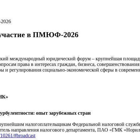
-2026
 участие в ПМЮФ-2026
ский международный юридический форум – крупнейшая площадка
опросам права в интересах граждан, бизнеса, совершенствован
уры и регулирования социально-экономической сферы в совреме
ПНК»
турбулентности: опыт зарубежных стран
 крупнейшим налогоплательщикам Федеральной налоговой служб
итель направления налогового департамента, ПАО «ГМК «Нори
/10261/#broadcast