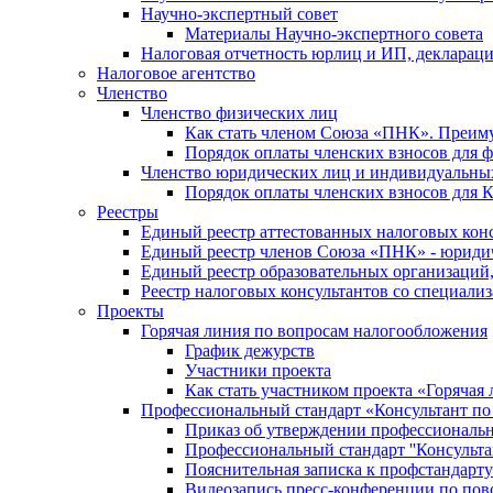
Научно-экспертный совет
Материалы Научно-экспертного совета
Налоговая отчетность юрлиц и ИП, деклара
Налоговое агентство
Членство
Членство физических лиц
Как стать членом Союза «ПНК». Преим
Порядок оплаты членских взносов для 
Членство юридических лиц и индивидуальны
Порядок оплаты членских взносов для 
Реестры
Единый реестр аттестованных налоговых кон
Единый реестр членов Союза «ПНК» - юриди
Единый реестр образовательных организаци
Реестр налоговых консультантов со специализ
Проекты
Горячая линия по вопросам налогообложения
График дежурств
Участники проекта
Как стать участником проекта «Горячая
Профессиональный стандарт «Консультант по
Приказ об утверждении профессиональног
Профессиональный стандарт ''Консультан
Пояснительная записка к профстандарту 
Видеозапись пресс-конференции по пово