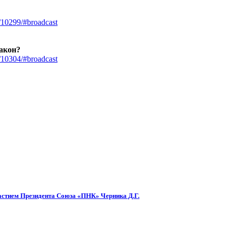
/10299/#broadcast
акон?
/10304/#broadcast
частием Президента Союза «ПНК» Черника Д.Г.