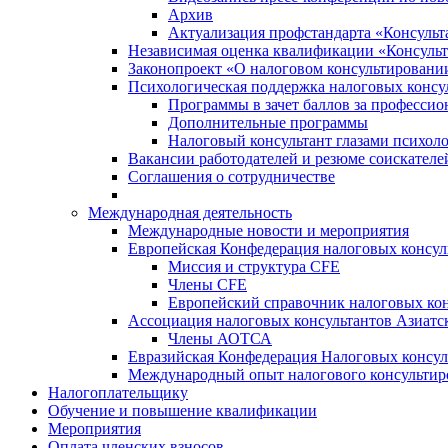
Архив
Актуализация профстандарта «Консульта
Независимая оценка квалификации «Консульт
Законопроект «О налоговом консультировани
Психологическая поддержка налоговых консу
Программы в зачет баллов за професси
Дополнительные программы
Налоговый консультант глазами психоло
Вакансии работодателей и резюме соискателе
Соглашения о сотрудничестве
Международная деятельность
Международные новости и мероприятия
Европейская Конфедерация налоговых консул
Миссия и структура CFE
Члены CFE
Европейский справочник налоговых кон
Ассоциация налоговых консультантов Азиатс
Члены АОТСА
Евразийская Конфедерация Налоговых консул
Международный опыт налогового консультир
Налогоплательщику
Обучение и повышение квалификации
Мероприятия
Оплата членских взносов