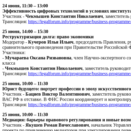
24 июня,
11:30 – 13:00
Эффективность цифровых технологий в условиях институт
Участник -
Чекмышев Константин Николаевич
, заместител
Трансляция:
https://legalforum.info/programme/business-programme
25 июня,
14:00 – 15:30
Реструктуризация долга: право экономики
Модератор -
Кучеров Илья Ильич
, председатель Правления, 
сравнительного правоведения при Правительстве Российской 
Участники:
-
Мучараева Оксана Ризвановна
, член Научно-экспертного с
класса
-
Чекмышев
Константин Николаевич
, заместитель руковод
Трансляция:
https://legalforum.info/programme/business-programme
25 июня,
10:00 – 11:30
Юрист будущего: портрет профессии в эпоху искусственног
Участник -
Бациев Виктор Валентинович
, заместитель руко
ВАС РФ в отставке. В ФНС России координирует и контролиру
Трансляция:
https://legalforum.info/programme/business-programme
25 июня,
10:00 – 11:30
Медиация: барьеры правового регулирования и новые возм
Участник -
Якушев Роман Вячеславович
, начальник Управл
проекта по привлечению медиаторов при урегулировании раз