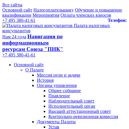
Все сайты
Основной сайт
Налогоплательщику
Обучение и повышение
квалификации
Мероприятия
Оплата членских взносов
+7 495 380-41-61
Телефон:
Палата налоговых
консультантов
Навигация по
Нам 24 года
информационным
ресурсам Союза "ПНК"
+7 495 380‑41‑61
Основной сайт
О Палате
Миссия цели и задачи
История
Органы управления
Общее собрание
Правление
Наблюдательный совет
Исполнительный орган
Высший аттестационный совет
Контрольно-ревизионная комиссия
Документы Палаты
Устав