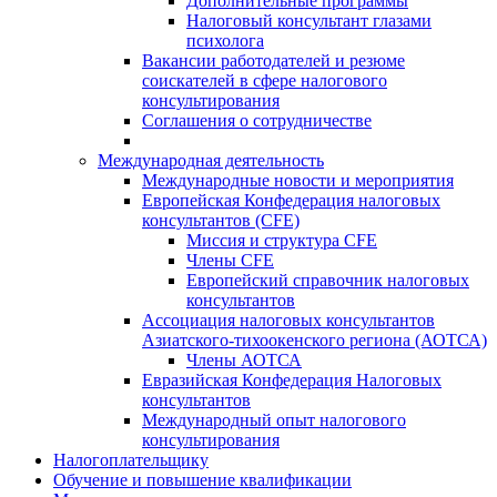
Дополнительные программы
Налоговый консультант глазами
психолога
Вакансии работодателей и резюме
соискателей в сфере налогового
консультирования
Соглашения о сотрудничестве
Международная деятельность
Международные новости и мероприятия
Европейская Конфедерация налоговых
консультантов (CFE)
Миссия и структура CFE
Члены CFE
Европейский справочник налоговых
консультантов
Ассоциация налоговых консультантов
Азиатского-тихоокенского региона (АОТСА)
Члены АОТСА
Евразийская Конфедерация Налоговых
консультантов
Международный опыт налогового
консультирования
Налогоплательщику
Обучение и повышение квалификации