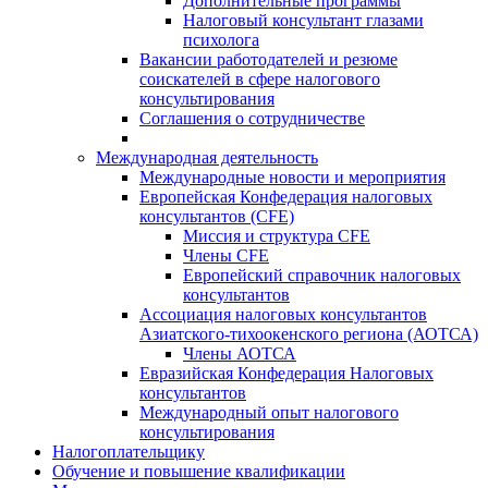
Дополнительные программы
Налоговый консультант глазами
психолога
Вакансии работодателей и резюме
соискателей в сфере налогового
консультирования
Соглашения о сотрудничестве
Международная деятельность
Международные новости и мероприятия
Европейская Конфедерация налоговых
консультантов (CFE)
Миссия и структура CFE
Члены CFE
Европейский справочник налоговых
консультантов
Ассоциация налоговых консультантов
Азиатского-тихоокенского региона (АОТСА)
Члены АОТСА
Евразийская Конфедерация Налоговых
консультантов
Международный опыт налогового
консультирования
Налогоплательщику
Обучение и повышение квалификации