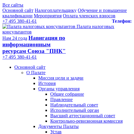
Все сайты
Основной сайт
Налогоплательщику
Обучение и повышение
квалификации
Мероприятия
Оплата членских взносов
+7 495 380-41-61
Телефон:
Палата налоговых
консультантов
Навигация по
Нам 24 года
информационным
ресурсам Союза "ПНК"
+7 495 380‑41‑61
Основной сайт
О Палате
Миссия цели и задачи
История
Органы управления
Общее собрание
Правление
Наблюдательный совет
Исполнительный орган
Высший аттестационный совет
Контрольно-ревизионная комиссия
Документы Палаты
Устав