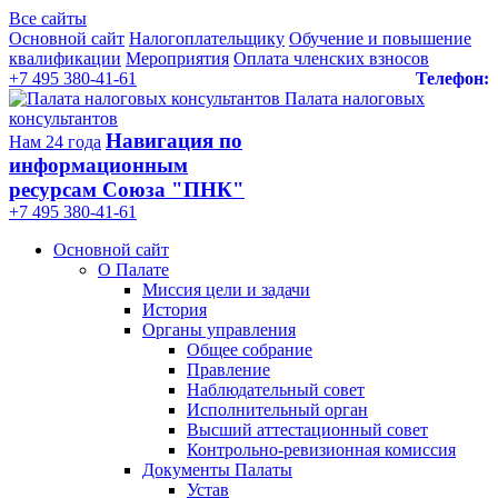
Все сайты
Основной сайт
Налогоплательщику
Обучение и повышение
квалификации
Мероприятия
Оплата членских взносов
+7 495 380-41-61
Телефон:
Палата налоговых
консультантов
Навигация по
Нам 24 года
информационным
ресурсам Союза "ПНК"
+7 495 380‑41‑61
Основной сайт
О Палате
Миссия цели и задачи
История
Органы управления
Общее собрание
Правление
Наблюдательный совет
Исполнительный орган
Высший аттестационный совет
Контрольно-ревизионная комиссия
Документы Палаты
Устав