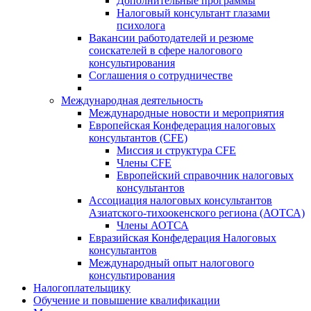
Дополнительные программы
Налоговый консультант глазами
психолога
Вакансии работодателей и резюме
соискателей в сфере налогового
консультирования
Соглашения о сотрудничестве
Международная деятельность
Международные новости и мероприятия
Европейская Конфедерация налоговых
консультантов (CFE)
Миссия и структура CFE
Члены CFE
Европейский справочник налоговых
консультантов
Ассоциация налоговых консультантов
Азиатского-тихоокенского региона (АОТСА)
Члены АОТСА
Евразийская Конфедерация Налоговых
консультантов
Международный опыт налогового
консультирования
Налогоплательщику
Обучение и повышение квалификации