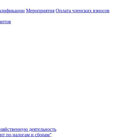
алификации
Мероприятия
Оплата членских взносов
антов
озяйственную деятельность
нт по налогам и сборам"