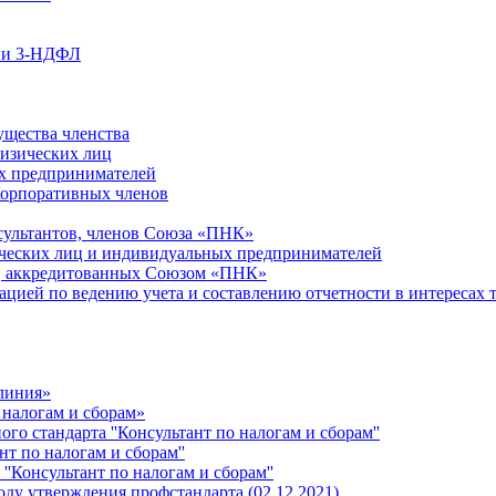
ции 3-НДФЛ
ущества членства
физических лиц
х предпринимателей
Корпоративных членов
сультантов, членов Союза «ПНК»
ческих лиц и индивидуальных предпринимателей
й, аккредитованных Союзом «ПНК»
ацией по ведению учета и составлению отчетности в интересах 
 линия»
 налогам и сборам»
о стандарта ''Консультант по налогам и сборам''
т по налогам и сборам''
''Консультант по налогам и сборам''
ду утверждения профстандарта (02.12.2021)