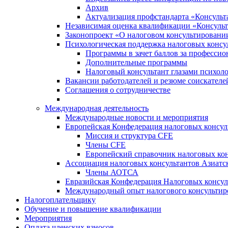
Архив
Актуализация профстандарта «Консульта
Независимая оценка квалификации «Консульт
Законопроект «О налоговом консультировани
Психологическая поддержка налоговых консу
Программы в зачет баллов за професси
Дополнительные программы
Налоговый консультант глазами психоло
Вакансии работодателей и резюме соискателе
Соглашения о сотрудничестве
Международная деятельность
Международные новости и мероприятия
Европейская Конфедерация налоговых консул
Миссия и структура CFE
Члены CFE
Европейский справочник налоговых кон
Ассоциация налоговых консультантов Азиатс
Члены АОТСА
Евразийская Конфедерация Налоговых консул
Международный опыт налогового консультир
Налогоплательщику
Обучение и повышение квалификации
Мероприятия
Оплата членских взносов