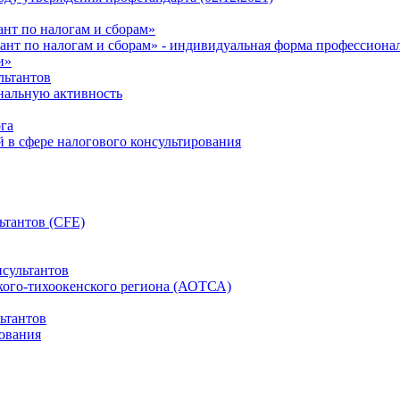
нт по налогам и сборам»
ант по налогам и сборам» - индивидуальная форма профессиона
и»
льтантов
ональную активность
га
й в сфере налогового консультирования
ьтантов (CFE)
сультантов
кого-тихоокенского региона (АОТСА)
ьтантов
ования