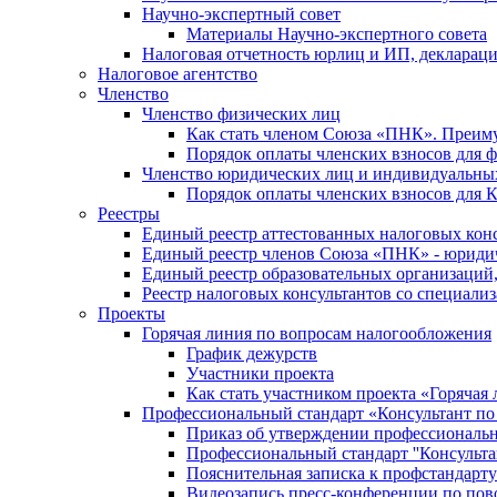
Научно-экспертный совет
Материалы Научно-экспертного совета
Налоговая отчетность юрлиц и ИП, деклара
Налоговое агентство
Членство
Членство физических лиц
Как стать членом Союза «ПНК». Преим
Порядок оплаты членских взносов для 
Членство юридических лиц и индивидуальны
Порядок оплаты членских взносов для 
Реестры
Единый реестр аттестованных налоговых кон
Единый реестр членов Союза «ПНК» - юриди
Единый реестр образовательных организаци
Реестр налоговых консультантов со специализ
Проекты
Горячая линия по вопросам налогообложения
График дежурств
Участники проекта
Как стать участником проекта «Горячая
Профессиональный стандарт «Консультант по
Приказ об утверждении профессиональног
Профессиональный стандарт ''Консультан
Пояснительная записка к профстандарту 
Видеозапись пресс-конференции по пово