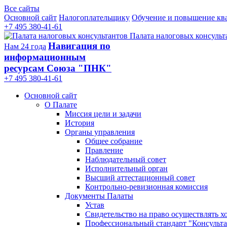
Все сайты
Основной сайт
Налогоплательщику
Обучение и повышение кв
+7 495 380-41-61
Палата налоговых консульт
Навигация по
Нам 24 года
информационным
ресурсам Союза "ПНК"
+7 495 380‑41‑61
Основной сайт
О Палате
Миссия цели и задачи
История
Органы управления
Общее собрание
Правление
Наблюдательный совет
Исполнительный орган
Высший аттестационный совет
Контрольно-ревизионная комиссия
Документы Палаты
Устав
Свидетельство на право осуществлять х
Профессиональный стандарт "Консульта