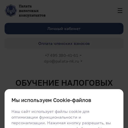
Палата
налоговых
консультантов
Личный кабинет
Оплата членских взносов
+7 495 380-41-61
dpo@palata-nk.ru
ОБУЧЕНИЕ НАЛОГОВЫХ
КОНСУЛЬТАНТОВ
Мы используем Cookie-файлов
с 2002 года аттестовано свыше 23 500 налоговых
консультантов по всей России
Наш сайт использует файлы cookie для
оптимизации функциональности и
персонализации. Нажимая кнопку разрешить, вы