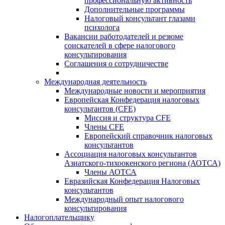
профессиональную активность
Дополнительные программы
Налоговый консультант глазами
психолога
Вакансии работодателей и резюме
соискателей в сфере налогового
консультирования
Соглашения о сотрудничестве
Международная деятельность
Международные новости и мероприятия
Европейская Конфедерация налоговых
консультантов (CFE)
Миссия и структура CFE
Члены CFE
Европейский справочник налоговых
консультантов
Ассоциация налоговых консультантов
Азиатского-тихоокенского региона (АОТСА)
Члены АОТСА
Евразийская Конфедерация Налоговых
консультантов
Международный опыт налогового
консультирования
Налогоплательщику