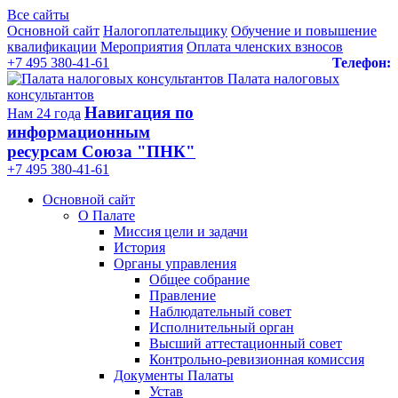
Все сайты
Основной сайт
Налогоплательщику
Обучение и повышение
квалификации
Мероприятия
Оплата членских взносов
+7 495 380-41-61
Телефон:
Палата налоговых
консультантов
Навигация по
Нам 24 года
информационным
ресурсам Союза "ПНК"
+7 495 380‑41‑61
Основной сайт
О Палате
Миссия цели и задачи
История
Органы управления
Общее собрание
Правление
Наблюдательный совет
Исполнительный орган
Высший аттестационный совет
Контрольно-ревизионная комиссия
Документы Палаты
Устав