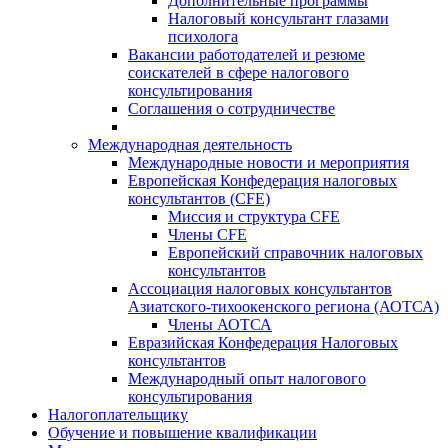
Дополнительные программы
Налоговый консультант глазами
психолога
Вакансии работодателей и резюме
соискателей в сфере налогового
консультирования
Соглашения о сотрудничестве
Международная деятельность
Международные новости и мероприятия
Европейская Конфедерация налоговых
консультантов (CFE)
Миссия и структура CFE
Члены CFE
Европейский справочник налоговых
консультантов
Ассоциация налоговых консультантов
Азиатского-тихоокенского региона (АОТСА)
Члены АОТСА
Евразийская Конфедерация Налоговых
консультантов
Международный опыт налогового
консультирования
Налогоплательщику
Обучение и повышение квалификации