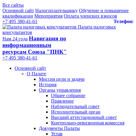
Все сайты
Основной сайт
Налогоплательщику
Обучение и повышение
квалификации
Мероприятия
Оплата членских взносов
+7 495 380-41-61
Телефон:
Палата налоговых
консультантов
Навигация по
Нам 24 года
информационным
ресурсам Союза "ПНК"
+7 495 380‑41‑61
Основной сайт
О Палате
Миссия цели и задачи
История
Органы управления
Общее собрание
Правление
Наблюдательный совет
Исполнительный орган
Высший аттестационный совет
Контрольно-ревизионная комиссия
Документы Палаты
Устав