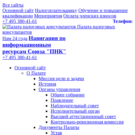
Все сайты
Основной сайт
Налогоплательщику
Обучение и повышение
квалификации
Мероприятия
Оплата членских взносов
+7 495 380-41-61
Телефон:
Палата налоговых
консультантов
Навигация по
Нам 24 года
информационным
ресурсам Союза "ПНК"
+7 495 380‑41‑61
Основной сайт
О Палате
Миссия цели и задачи
История
Органы управления
Общее собрание
Правление
Наблюдательный совет
Исполнительный орган
Высший аттестационный совет
Контрольно-ревизионная комиссия
Документы Палаты
Устав