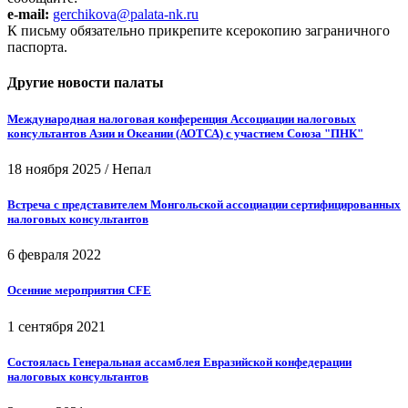
e-mail:
gerchikova@palata-nk.ru
К письму обязательно прикрепите ксерокопию заграничного
паспорта.
Другие новости палаты
Международная налоговая конференция Ассоциации налоговых
консультантов Азии и Океании (АОТСА) с участием Союза "ПНК"
18 ноября 2025
/
Непал
Встреча с представителем Монгольской ассоциации сертифицированных
налоговых консультантов
6 февраля 2022
Осенние мероприятия CFE
1 сентября 2021
Состоялась Генеральная ассамблея Евразийской конфедерации
налоговых консультантов