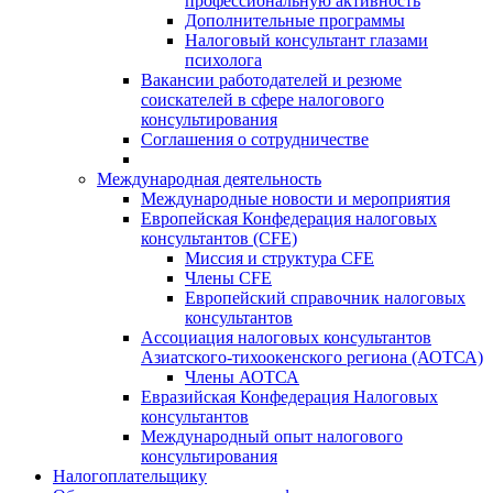
профессиональную активность
Дополнительные программы
Налоговый консультант глазами
психолога
Вакансии работодателей и резюме
соискателей в сфере налогового
консультирования
Соглашения о сотрудничестве
Международная деятельность
Международные новости и мероприятия
Европейская Конфедерация налоговых
консультантов (CFE)
Миссия и структура CFE
Члены CFE
Европейский справочник налоговых
консультантов
Ассоциация налоговых консультантов
Азиатского-тихоокенского региона (АОТСА)
Члены АОТСА
Евразийская Конфедерация Налоговых
консультантов
Международный опыт налогового
консультирования
Налогоплательщику