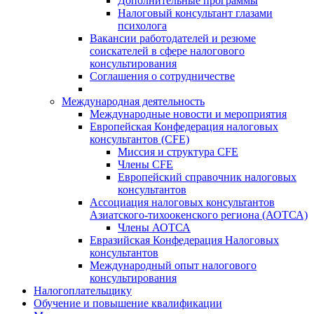
Дополнительные программы
Налоговый консультант глазами
психолога
Вакансии работодателей и резюме
соискателей в сфере налогового
консультирования
Соглашения о сотрудничестве
Международная деятельность
Международные новости и мероприятия
Европейская Конфедерация налоговых
консультантов (CFE)
Миссия и структура CFE
Члены CFE
Европейский справочник налоговых
консультантов
Ассоциация налоговых консультантов
Азиатского-тихоокенского региона (АОТСА)
Члены АОТСА
Евразийская Конфедерация Налоговых
консультантов
Международный опыт налогового
консультирования
Налогоплательщику
Обучение и повышение квалификации