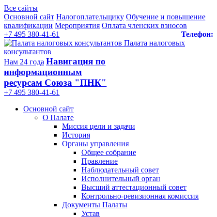
Все сайты
Основной сайт
Налогоплательщику
Обучение и повышение
квалификации
Мероприятия
Оплата членских взносов
+7 495 380-41-61
Телефон:
Палата налоговых
консультантов
Навигация по
Нам 24 года
информационным
ресурсам Союза "ПНК"
+7 495 380‑41‑61
Основной сайт
О Палате
Миссия цели и задачи
История
Органы управления
Общее собрание
Правление
Наблюдательный совет
Исполнительный орган
Высший аттестационный совет
Контрольно-ревизионная комиссия
Документы Палаты
Устав