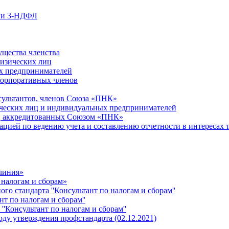
ции 3-НДФЛ
ущества членства
физических лиц
х предпринимателей
Корпоративных членов
сультантов, членов Союза «ПНК»
ческих лиц и индивидуальных предпринимателей
й, аккредитованных Союзом «ПНК»
ацией по ведению учета и составлению отчетности в интересах 
 линия»
 налогам и сборам»
о стандарта ''Консультант по налогам и сборам''
т по налогам и сборам''
''Консультант по налогам и сборам''
ду утверждения профстандарта (02.12.2021)