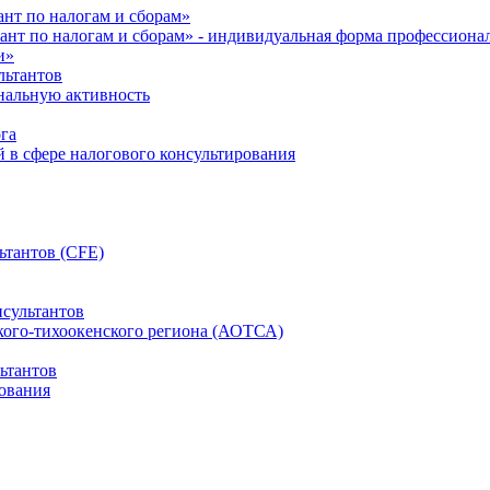
нт по налогам и сборам»
ант по налогам и сборам» - индивидуальная форма профессиона
и»
льтантов
ональную активность
га
й в сфере налогового консультирования
ьтантов (CFE)
сультантов
кого-тихоокенского региона (АОТСА)
ьтантов
ования