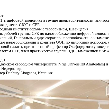
лия
 MIT в цифровой экономике в группе производительности, занят
ния, делегат CIOT и CFE
ародный институт борьбы с терроризмом, Швейцария
атель рабочей группы CFE по налогообложению цифровой эконом
компаний, Генеральный директорат по налогообложению и тамож
росам налогообложения и комитета ООН по налоговым вопросам,
алоговой палаты, приглашенный профессор Оксфордского универс
м налогам CFE, член практической группы НДС, таможенной и ме
анды
дамском свободном университете (Vrije Universiteit Amsterdam
, Нидерданды
тнер Danbury Abogados, Испания