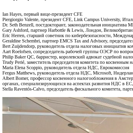
Ian Hayes, первый вице-президент CFE
Piergiorgio Valente, президент CFE, Link Campus University, Ита
Dr. Seth Benzell, постдокторант, законодательная инициатива
Gary Ashford, партнер Harbottle & Lewis, Лондон, Великобрита
Eric Herren, старший советник по кибербезопасности, Междун
Geraldine Schembri, партнер EMCS Tax and Advisory, председ
Bert Zuijdendorp, руководитель отдела налоговых инициатив 
Aart Roelofsen, сопредседатель рабочей группы ОЭСР по воп
Philip Baker QC, барристер, королевский адвокат судебной н
Trudy Perié, заместитель председателя комитета по косвенны
Maria Elena Scoppio, руководитель отдела НДС, Еврокомиссия
Fergus Matthews, руководитель отдела НДС, Microsoft, Нидерл
Albert Bomer, профессор косвенного налогообложения в Амстер
органах, специализирующихся на аспектах развития НДС в ЕС
Stella Raventós-Calvo, председатель фискального комитета, пар