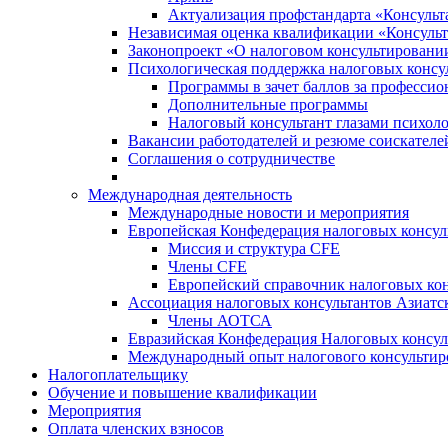
Актуализация профстандарта «Консульта
Независимая оценка квалификации «Консульт
Законопроект «О налоговом консультировани
Психологическая поддержка налоговых консу
Программы в зачет баллов за професси
Дополнительные программы
Налоговый консультант глазами психоло
Вакансии работодателей и резюме соискателе
Соглашения о сотрудничестве
Международная деятельность
Международные новости и мероприятия
Европейская Конфедерация налоговых консул
Миссия и структура CFE
Члены CFE
Европейский справочник налоговых кон
Ассоциация налоговых консультантов Азиатс
Члены АОТСА
Евразийская Конфедерация Налоговых консул
Международный опыт налогового консультир
Налогоплательщику
Обучение и повышение квалификации
Мероприятия
Оплата членских взносов