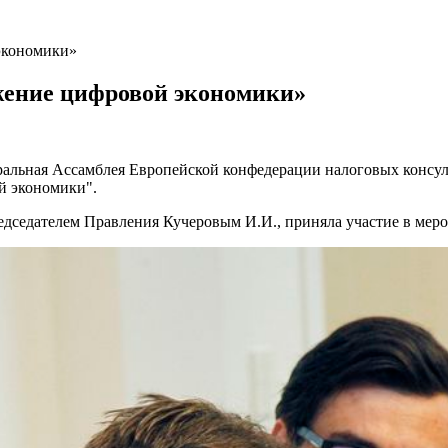
экономики»
жение цифровой экономики»
неральная Ассамблея Европейской конфедерации налоговых конс
й экономики".
едседателем Правления Кучеровым И.И., приняла участие в мер