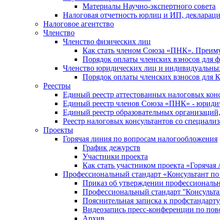
Материалы Научно-экспертного совета
Налоговая отчетность юрлиц и ИП, деклара
Налоговое агентство
Членство
Членство физических лиц
Как стать членом Союза «ПНК». Преим
Порядок оплаты членских взносов для 
Членство юридических лиц и индивидуальны
Порядок оплаты членских взносов для 
Реестры
Единый реестр аттестованных налоговых кон
Единый реестр членов Союза «ПНК» - юриди
Единый реестр образовательных организаци
Реестр налоговых консультантов со специализ
Проекты
Горячая линия по вопросам налогообложения
График дежурств
Участники проекта
Как стать участником проекта «Горячая
Профессиональный стандарт «Консультант по
Приказ об утверждении профессиональног
Профессиональный стандарт ''Консультан
Пояснительная записка к профстандарту 
Видеозапись пресс-конференции по пово
Архив