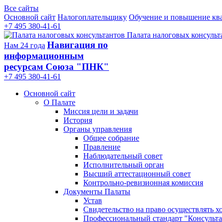
Все сайты
Основной сайт
Налогоплательщику
Обучение и повышение кв
+7 495 380-41-61
Палата налоговых консульт
Навигация по
Нам 24 года
информационным
ресурсам Союза "ПНК"
+7 495 380‑41‑61
Основной сайт
О Палате
Миссия цели и задачи
История
Органы управления
Общее собрание
Правление
Наблюдательный совет
Исполнительный орган
Высший аттестационный совет
Контрольно-ревизионная комиссия
Документы Палаты
Устав
Свидетельство на право осуществлять х
Профессиональный стандарт "Консульта