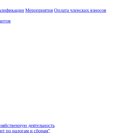
алификации
Мероприятия
Оплата членских взносов
антов
озяйственную деятельность
нт по налогам и сборам"