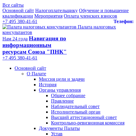
Все сайты
Основной сайт
Налогоплательщику
Обучение и повышение
квалификации
Мероприятия
Оплата членских взносов
+7 495 380-41-61
Телефон:
Палата налоговых
консультантов
Навигация по
Нам 24 года
информационным
ресурсам Союза "ПНК"
+7 495 380‑41‑61
Основной сайт
О Палате
Миссия цели и задачи
История
Органы управления
Общее собрание
Правление
Наблюдательный совет
Исполнительный орган
Высший аттестационный совет
Контрольно-ревизионная комиссия
Документы Палаты
Устав