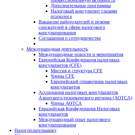
профессиональную активность
Дополнительные программы
Налоговый консультант глазами
психолога
Вакансии работодателей и резюме
соискателей в сфере налогового
консультирования
Соглашения о сотрудничестве
Международная деятельность
Международные новости и мероприятия
Европейская Конфедерация налоговых
консультантов (CFE)
Миссия и структура CFE
Члены CFE
Европейский справочник налоговых
консультантов
Ассоциация налоговых консультантов
Азиатского-тихоокенского региона (АОТСА)
Члены АОТСА
Евразийская Конфедерация Налоговых
консультантов
Международный опыт налогового
консультирования
Налогоплательщику