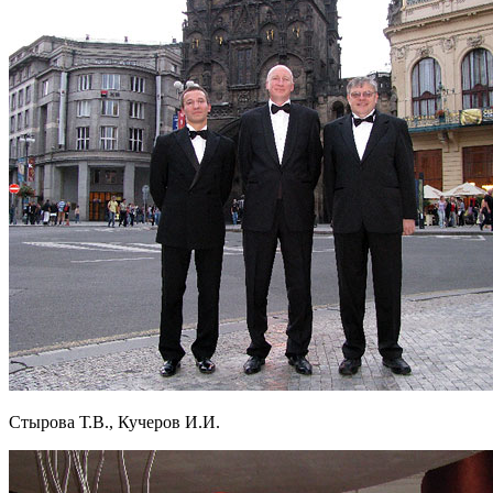
Стырова Т.В., Кучеров И.И.