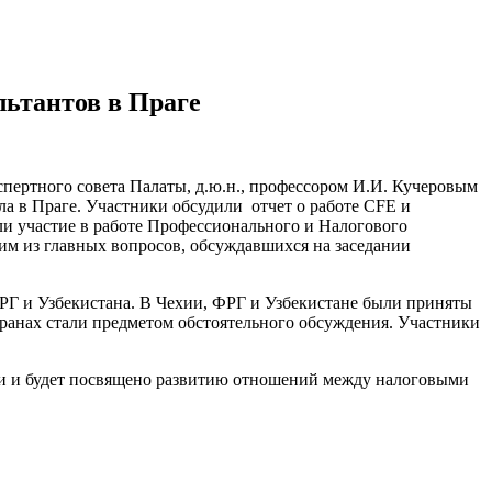
льтантов в Праге
спертного совета Палаты, д.ю.н., профессором И.И. Кучеровым
ла в Праге. Участники обсудили отчет о работе CFE и
и участие в работе Профессионального и Налогового
им из главных вопросов, обсуждавшихся на заседании
ФРГ и Узбекистана. В Чехии, ФРГ и Узбекистане были приняты
транах стали предметом обстоятельного обсуждения. Участники
нии и будет посвящено развитию отношений между налоговыми