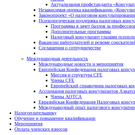
Актуализация профстандарта «Консульта
Независимая оценка квалификации «Консульт
Законопроект «О налоговом консультировани
Психологическая поддержка налоговых консу
Программы в зачет баллов за професси
Дополнительные программы
Налоговый консультант глазами психоло
Вакансии работодателей и резюме соискателе
Соглашения о сотрудничестве
Международная деятельность
Международные новости и мероприятия
Европейская Конфедерация налоговых консул
Миссия и структура CFE
Члены CFE
Европейский справочник налоговых кон
Ассоциация налоговых консультантов Азиатс
Члены АОТСА
Евразийская Конфедерация Налоговых консул
Международный опыт налогового консультир
Налогоплательщику
Обучение и повышение квалификации
Мероприятия
Оплата членских взносов