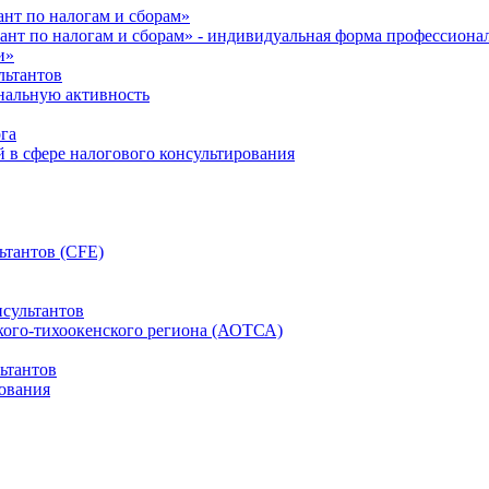
нт по налогам и сборам»
ант по налогам и сборам» - индивидуальная форма профессиона
и»
льтантов
ональную активность
га
й в сфере налогового консультирования
ьтантов (CFE)
сультантов
кого-тихоокенского региона (АОТСА)
ьтантов
ования