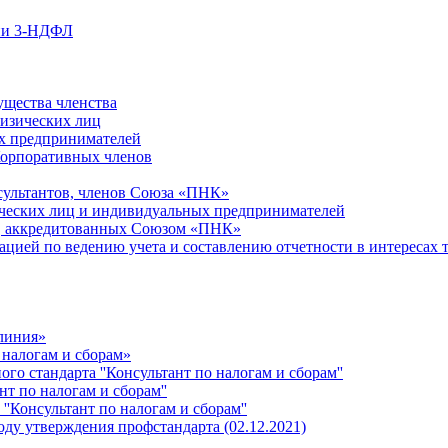
ции 3-НДФЛ
ущества членства
физических лиц
х предпринимателей
Корпоративных членов
сультантов, членов Союза «ПНК»
ческих лиц и индивидуальных предпринимателей
й, аккредитованных Союзом «ПНК»
ацией по ведению учета и составлению отчетности в интересах 
 линия»
 налогам и сборам»
о стандарта ''Консультант по налогам и сборам''
т по налогам и сборам''
''Консультант по налогам и сборам''
ду утверждения профстандарта (02.12.2021)