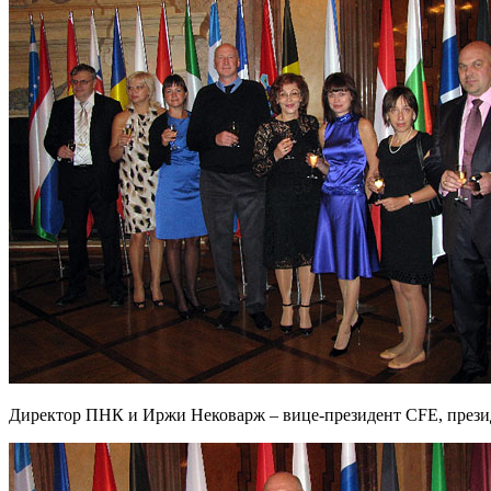
Директор ПНК и Иржи Нековарж – вице-президент CFE, прези