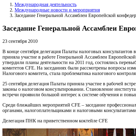
Международная деятельность
Международные новости и мероприятия
Заседание Генеральной Ассамблеи Европейской конфедер
Заседание Генеральной Ассамблеи Евро
23 сентября 2010
В конце сентября делегация Палаты налоговых консультантов в
приняла участие в работе Генеральной Ассамблеи Европейской
утвердили планы деятельности на 2011 год, состоялись перев
комитетов CFE. На заседаниях были рассмотрены вопросы изме
Налогового комитета, стала проблематика налогового контрол
25 сентября делегация Палаты приняла участие в рабочей вст
законы о налоговом консультировании. Становление института
встречи проявили большой интерес к системе обучения и повы
Среди ближайших мероприятий CFE – заседание профессиональ
органами, налогоплательщиками и налоговыми консультантами
Делегация ПНК на приветственном коктейле CFE