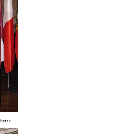
Буссе