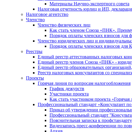
Материалы Научно-экспертного совета
Налоговая отчетность юрлиц и ИП, деклара
Налоговое агентство
Членство
Членство физических лиц
Как стать членом Союза «ПНК». Преим
Порядок оплаты членских взносов для 
Членство юридических лиц и индивидуальны
Порядок оплаты членских взносов для 
Реестры
Единый реестр аттестованных налоговых кон
Единый реестр членов Союза «ПНК» - юриди
Единый реестр образовательных организаци
Реестр налоговых консультантов со специализ
Проекты
Горячая линия по вопросам налогообложения
График дежурств
Участники проекта
Как стать участником проекта «Горячая
Профессиональный стандарт «Консультант по
Приказ об утверждении профессиональног
Профессиональный стандарт ''Консультан
Пояснительная записка к профстандарту 
Видеозапись пресс-конференции по пово
Архив