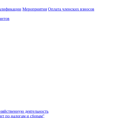
алификации
Мероприятия
Оплата членских взносов
антов
озяйственную деятельность
нт по налогам и сборам"