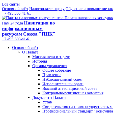
Все сайты
Основной сайт
Налогоплательщику
Обучение и повышение кв
+7 495 380-41-61
Палата налоговых консульт
Навигация по
Нам 24 года
информационным
ресурсам Союза "ПНК"
+7 495 380‑41‑61
Основной сайт
О Палате
Миссия цели и задачи
История
Органы управления
Общее собрание
Правление
Наблюдательный совет
Исполнительный орган
Высший аттестационный совет
Контрольно-ревизионная комиссия
Документы Палаты
Устав
Свидетельство на право осуществлять х
Профессиональный стандарт "Консульта