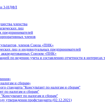
ции 3-НДФЛ
ущества членства
физических лиц
х предпринимателей
Корпоративных членов
сультантов, членов Союза «ПНК»
ческих лиц и индивидуальных предпринимателей
й, аккредитованных Союзом «ПНК»
ацией по ведению учета и составлению отчетности в интересах 
 линия»
 налогам и сборам»
о стандарта ''Консультант по налогам и сборам''
т по налогам и сборам''
''Консультант по налогам и сборам''
ду утверждения профстандарта (02.12.2021)