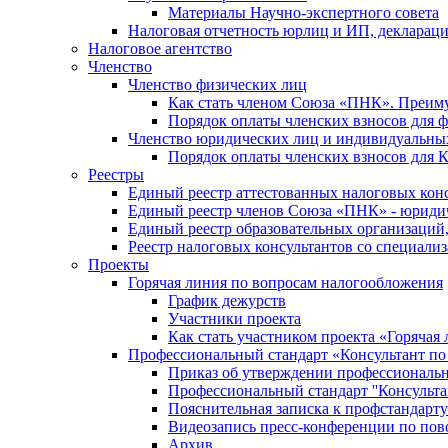
Материалы Научно-экспертного совета
Налоговая отчетность юрлиц и ИП, деклара
Налоговое агентство
Членство
Членство физических лиц
Как стать членом Союза «ПНК». Преим
Порядок оплаты членских взносов для 
Членство юридических лиц и индивидуальны
Порядок оплаты членских взносов для 
Реестры
Единый реестр аттестованных налоговых кон
Единый реестр членов Союза «ПНК» - юриди
Единый реестр образовательных организаци
Реестр налоговых консультантов со специализ
Проекты
Горячая линия по вопросам налогообложения
График дежурств
Участники проекта
Как стать участником проекта «Горячая
Профессиональный стандарт «Консультант по
Приказ об утверждении профессиональног
Профессиональный стандарт ''Консультан
Пояснительная записка к профстандарту 
Видеозапись пресс-конференции по пово
Архив