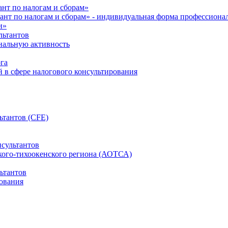
нт по налогам и сборам»
ант по налогам и сборам» - индивидуальная форма профессиона
и»
льтантов
ональную активность
га
й в сфере налогового консультирования
ьтантов (CFE)
сультантов
кого-тихоокенского региона (АОТСА)
ьтантов
ования