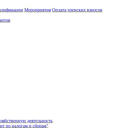
алификации
Мероприятия
Оплата членских взносов
антов
озяйственную деятельность
нт по налогам и сборам"