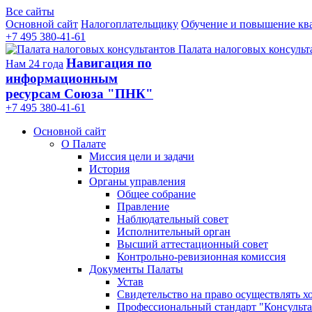
Все сайты
Основной сайт
Налогоплательщику
Обучение и повышение кв
+7 495 380-41-61
Палата налоговых консульт
Навигация по
Нам 24 года
информационным
ресурсам Союза "ПНК"
+7 495 380‑41‑61
Основной сайт
О Палате
Миссия цели и задачи
История
Органы управления
Общее собрание
Правление
Наблюдательный совет
Исполнительный орган
Высший аттестационный совет
Контрольно-ревизионная комиссия
Документы Палаты
Устав
Свидетельство на право осуществлять х
Профессиональный стандарт "Консульта