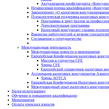
Актуализация профстандарта «Консульта
Независимая оценка квалификации «Консульт
Законопроект «О налоговом консультировани
Психологическая поддержка налоговых консу
Программы в зачет баллов за професси
Дополнительные программы
Налоговый консультант глазами психоло
Вакансии работодателей и резюме соискателе
Соглашения о сотрудничестве
Международная деятельность
Международные новости и мероприятия
Европейская Конфедерация налоговых консул
Миссия и структура CFE
Члены CFE
Европейский справочник налоговых кон
Ассоциация налоговых консультантов Азиатс
Члены АОТСА
Евразийская Конфедерация Налоговых консул
Международный опыт налогового консультир
Налогоплательщику
Обучение и повышение квалификации
Мероприятия
Оплата членских взносов