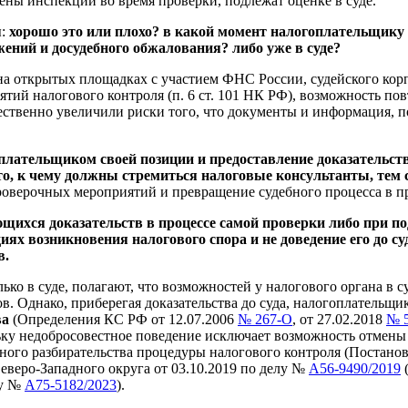
ены инспекции во время проверки, подлежат оценке в суде.
ы:
хорошо это или плохо? в какой момент налогоплательщику
жений и досудебного обжалования? либо уже в суде?
 и на открытых площадках с участием ФНС России, судейского ко
тий налогового контроля (п. 6 ст. 101 НК РФ), возможность по
ущественно увеличили риски того, что документы и информация,
плательщиком своей позиции и предоставление доказательств
о то, к чему должны стремиться налоговые консультанты, те
 проверочных мероприятий и превращение судебного процесса в 
щихся доказательств в процессе самой проверки либо при под
ях возникновения налогового спора и не доведение его до су
ов.
ко в суде, полагают, что возможностей у налогового органа в 
в. Однако, приберегая доказательства до суда, налогоплательщи
ва
(Определения КС РФ от 12.07.2006
№ 267-О
, от 27.02.2018
№ 
ьку недобросовестное поведение исключает возможность отмены
ного разбирательства процедуры налогового контроля (Постанов
еверо-Западного округа от 03.10.2019 по делу №
А56-9490/2019
(
лу №
А75-5182/2023
).