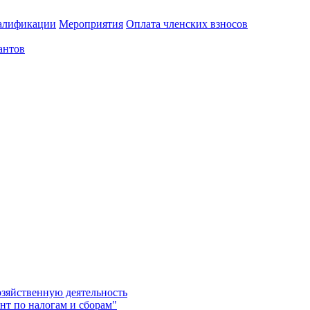
алификации
Мероприятия
Оплата членских взносов
антов
озяйственную деятельность
нт по налогам и сборам"