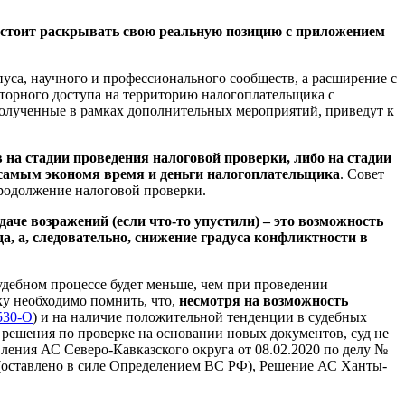
 стоит раскрывать свою реальную позицию с приложением
рпуса, научного и профессионального сообществ, а расширение с
вторного доступа на территорию налогоплательщика с
 полученные в рамках дополнительных мероприятий, приведут к
 на стадии проведения налоговой проверки, либо на стадии
м самым экономя время и деньги налогоплательщика
. Совет
продолжение налоговой проверки.
аче возражений (если что-то упустили) – это возможность
да, а, следовательно, снижение градуса конфликтности в
судебном процессе будет меньше, чем при проведении
ку необходимо помнить, что,
несмотря на возможность
530-О
) и на наличие положительной тенденции в судебных
 решения по проверке на основании новых документов, суд не
ления АС Северо-Кавказского округа от 08.02.2020 по делу №
оставлено в силе Определением ВС РФ), Решение АС Ханты-