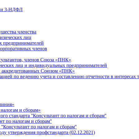
ции 3-НДФЛ
ущества членства
физических лиц
х предпринимателей
Корпоративных членов
сультантов, членов Союза «ПНК»
ческих лиц и индивидуальных предпринимателей
й, аккредитованных Союзом «ПНК»
ацией по ведению учета и составлению отчетности в интересах 
 линия»
 налогам и сборам»
о стандарта ''Консультант по налогам и сборам''
т по налогам и сборам''
''Консультант по налогам и сборам''
ду утверждения профстандарта (02.12.2021)