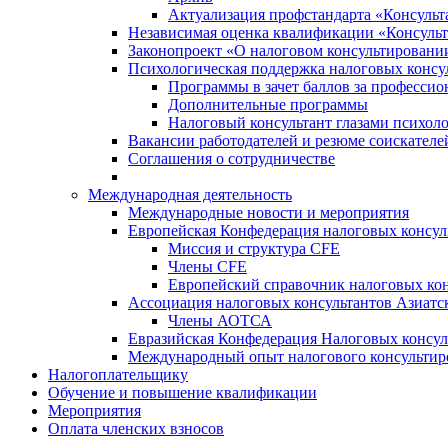
Актуализация профстандарта «Консульта
Независимая оценка квалификации «Консульт
Законопроект «О налоговом консультировани
Психологическая поддержка налоговых консу
Программы в зачет баллов за професси
Дополнительные программы
Налоговый консультант глазами психоло
Вакансии работодателей и резюме соискателе
Соглашения о сотрудничестве
Международная деятельность
Международные новости и мероприятия
Европейская Конфедерация налоговых консул
Миссия и структура CFE
Члены CFE
Европейский справочник налоговых кон
Ассоциация налоговых консультантов Азиатс
Члены АОТСА
Евразийская Конфедерация Налоговых консул
Международный опыт налогового консультир
Налогоплательщику
Обучение и повышение квалификации
Мероприятия
Оплата членских взносов