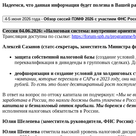
Надеемся, что данная информация будет полезна в Вашей р
4-5 июня 2026 года -
Обзор сессий ПЭМФ 2026 с участием ФНС Рос
Сессия 04.06.2026: «Налоговая система: внутренние ориент
Трансляция доступна по ссылке:
https://forum-spb.ru/programme/
Алексей Сазанов (статс-секретарь, заместитель Министра ф
защита собственной налоговой базы
(создание условий 
переквалификация в дивиденды в групповых сделках). Дл
деофшоризация и создание условий для холдинговых с
«
компании, которые переехали в САРы в 2023 году, они н
рублей. То есть это более десятикратный рост поступл
В ответ на вопрос по оттоку капитала он подчеркнул: «
Мы не в
заработана в России, то налоги должны быть уплачены в Росс
капитала и безналоговый отток прибыли. Мы боремся с бе
исполнения налоговых обязательств в России.
Юлия Шелепева
(
заместитель руководителя, ФНС России)
:
Юлия Шепелева
отметила высокий уровень налоговой дисципл