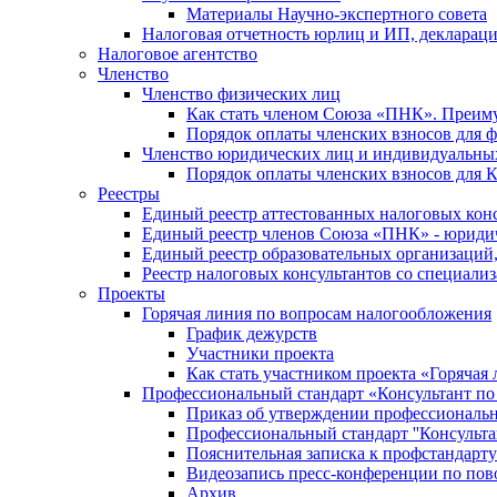
Материалы Научно-экспертного совета
Налоговая отчетность юрлиц и ИП, деклара
Налоговое агентство
Членство
Членство физических лиц
Как стать членом Союза «ПНК». Преим
Порядок оплаты членских взносов для 
Членство юридических лиц и индивидуальны
Порядок оплаты членских взносов для 
Реестры
Единый реестр аттестованных налоговых кон
Единый реестр членов Союза «ПНК» - юриди
Единый реестр образовательных организаци
Реестр налоговых консультантов со специализ
Проекты
Горячая линия по вопросам налогообложения
График дежурств
Участники проекта
Как стать участником проекта «Горячая
Профессиональный стандарт «Консультант по
Приказ об утверждении профессиональног
Профессиональный стандарт ''Консультан
Пояснительная записка к профстандарту 
Видеозапись пресс-конференции по пово
Архив