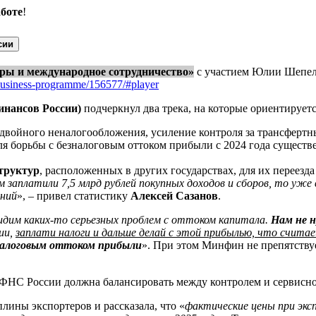
аботе
!
сии
иры и международное сотрудничество»
с участием Юлии Шепел
business-programme/156577/#player
инансов России)
подчеркнул два трека, на которые ориентируе
двойного неналогообложения, усиление контроля за трансфертны
я борьбы с безналоговым оттоком прибыли с 2024 года существ
труктур
, расположенных в других государствах, для их переезда
ам заплатили 7,5 млрд рублей покупных доходов и сборов, то уже
ений
», – привел статистику
Алексей Сазанов
.
идим каких-то серьезных проблем с оттоком капитала.
Нам не 
ии,
заплати налоги и дальше делай с этой прибылью, что счита
зналоговым оттоком прибыли
». При этом Минфин не препятств
 ФНС России должна балансировать между контролем и сервисн
ины экспортеров и рассказала, что «
фактические цены при эксп