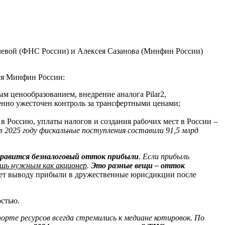
евой (ФНС России) и Алексея Сазанова (Минфин России)
тся Минфин России:
м ценообразованием, внедрение аналога Pilar2,
енно ужесточен контроль за трансфертными ценами;
 в Россию, уплаты налогов и создания рабочих мест в России –
 в 2025 году фискальные поступления составили 91,5 млрд
нравится безналоговый отток прибыли
. Если прибыль
ешь нужным как акционер
.
Это разные вещи – отток
ует выводу прибыли в дружественные юрисдикции после
остью.
орте ресурсов всегда стремились к медиане котировок. По