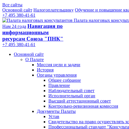
Все сайты
Основной сайт
Налогоплательщику
Обучение и повышение кв
+7 495 380-41-61
Палата налоговых консульт
Навигация по
Нам 24 года
информационным
ресурсам Союза "ПНК"
+7 495 380‑41‑61
Основной сайт
О Палате
Миссия цели и задачи
История
Органы управления
Общее собрание
Правление
Наблюдательный совет
Исполнительный орган
Высший аттестационный совет
Контрольно-ревизионная комиссия
Документы Палаты
Устав
Свидетельство на право осуществлять х
Профессиональный стандарт "Консульта