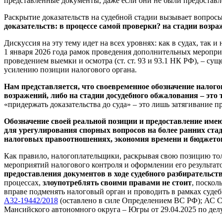
представленные документы, даже если они не были предоставл
Раскрытие доказательств на судебной стадии вызывает вопрос
доказательств: в процессе самой проверки? на стадии возра
Дискуссия на эту тему идет на всех уровнях: как в судах, так
1 января 2026 года рамок проведения дополнительных мероприя
проведением выемки и осмотра (ст. ст. 93 и 93.1 НК РФ), – с
усилению позиции налогового органа.
Нам представляется, что своевременное обозначение налого
возражений, либо на стадии досудебного обжалования – эт
«придержать доказательства до суда» – это лишь затягивание
Обозначение своей реальной позиции и предоставление имею
для урегулирования спорных вопросов на более ранних стади
налоговых правоотношениях, экономия времени и бюджет
Как правило, налогоплательщики, раскрывая свою позицию толь
мероприятий налогового контроля и оформлении его результато
предоставления документов в ходе судебного разбирательст
процессах,
злоупотреблять своими правами не стоит
, поскол
вправе подменять налоговый орган и проводить в рамках судеб
А32-19442/2018
(оставлено в силе Определением ВС РФ); АС С
Мансийского автономного округа – Югры от 29.04.2025 по де