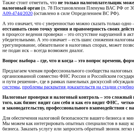
Также стоит отметить, что
не только налогоплательщик может
налоговый орган
(п. 78 Постановления Пленума ВАС РФ от 3
А09-4744/2020
(оставлено в силе Определением ВС РФ).
А это означает, что с уверенностью можно сказать только одно 
отстаивать свою точку зрения и правомерность своих дейст
в процессе ведения проверки – это отсутствие нарушений в акт
убедительными. А это означает – есть шанс снижения налоговы
урегулирование, обязательное в налоговых спорах, может позв
не подан иск – всегда возможен диалог.
Вопрос выбора – где, что и когда – это вопрос времени, ф
Предлагаем членам профессионального сообщества налоговых ко
организованной совместно ФНС России и Российским государс
и пути решения», где в рамках панельных дискуссий обсужда
системы
,
проблемы раскрытия доказательств на стадии судебн
Налоговые проверки и налоговый контроль – это сложный и 
того, как бизнес видит сам себя и как его видит ФНС, чет
и законодательству, профессионального взаимодействия с н
Для обеспечения налоговой безопасности вашего бизнеса и м
Мы можем как интегрировать опытных специалистов в вашу ком
бизнеса. Заказать услугу или запросить обратный звонок легко