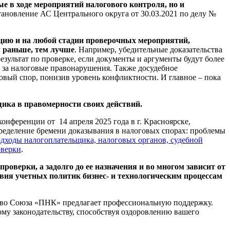
е в ходе мероприятий налогового контроля, но и
тановление АС Центрального округа от 30.03.2021 по делу №
ицию и на любой стадии проверочных мероприятий,
м раньше, тем лучше
. Например, убедительные доказательства
результат по проверке, если документы и аргументы будут более
и за налоговые правонарушения. Также досудебное
овый спор, понизив уровень конфликтности. И главное – пока
щика в правомерности своих действий.
онференции от 14 апреля 2025 года в г. Красноярске,
ределение бремени доказывания в налоговых спорах: проблемы
одходы налогоплательщика, налоговых органов, судебной
оверки
.
оверки, а задолго до ее назначения и во многом зависит от
ствия учетных политик бизнес- и технологическим процессам
ство Союза «ПНК» предлагает профессиональную поддержку.
му законодательству, способствуя оздоровлению вашего