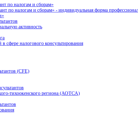
нт по налогам и сборам»
ант по налогам и сборам» - индивидуальная форма профессиона
и»
льтантов
ональную активность
га
й в сфере налогового консультирования
ьтантов (CFE)
сультантов
кого-тихоокенского региона (АОТСА)
ьтантов
ования