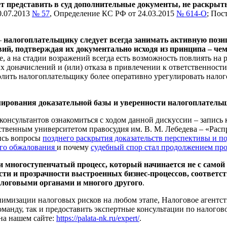
 представить в суд дополнительные документы, не раскрыты
0.07.2013
№ 57
, Определение КС РФ от 24.03.2015
№ 614-О
; Пос
–
налогоплательщику следует всегда занимать активную поз
вий, подтверждая их документально исходя из принципа – че
е, а на стадии возражений всегда есть возможность повлиять на 
х доначислений и (или) отказа в привлечении к ответственност
олить налогоплательщику более оперативно урегулировать налог
ормирования доказательной базы и уверенности налогоплатель
нсультантов ознакомиться с ходом данной дискуссии – запись к
твенным университетом правосудия им. В. М. Лебедева – «Расп
лись вопросы
позднего раскрытия доказательств перспективы и п
ого обжалования
и почему
судебный спор стал продолжением пр
многоступенчатый процесс, который начинается не с самой пр
кости и прозрачности выстроенных бизнес-процессов, соответ
алоговыми органами и многого другого
.
инимизации налоговых рисков на любом этапе, Налоговое агент
анду, так и предоставить экспертные консультации по налогово
 на нашем сайте:
https://palata-nk.ru/expert/
.