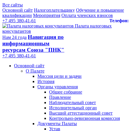
Все сайты
Основной сайт
Налогоплательщику
Обучение и повышение
квалификации
Мероприятия
Оплата членских взносов
+7 495 380-41-61
Телефон:
Палата налоговых
консультантов
Навигация по
Нам 24 года
информационным
ресурсам Союза "ПНК"
+7 495 380‑41‑61
Основной сайт
О Палате
Миссия цели и задачи
История
Органы управления
Общее собрание
Правление
Наблюдательный совет
Исполнительный орган
Высший аттестационный совет
Контрольно-ревизионная комиссия
Документы Палаты
Устав