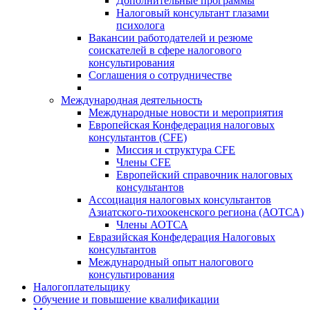
Дополнительные программы
Налоговый консультант глазами
психолога
Вакансии работодателей и резюме
соискателей в сфере налогового
консультирования
Соглашения о сотрудничестве
Международная деятельность
Международные новости и мероприятия
Европейская Конфедерация налоговых
консультантов (CFE)
Миссия и структура CFE
Члены CFE
Европейский справочник налоговых
консультантов
Ассоциация налоговых консультантов
Азиатского-тихоокенского региона (АОТСА)
Члены АОТСА
Евразийская Конфедерация Налоговых
консультантов
Международный опыт налогового
консультирования
Налогоплательщику
Обучение и повышение квалификации