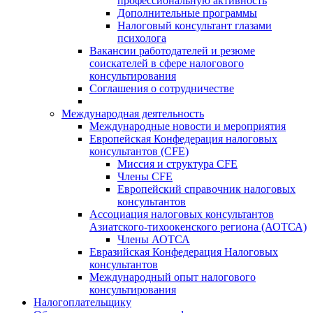
профессиональную активность
Дополнительные программы
Налоговый консультант глазами
психолога
Вакансии работодателей и резюме
соискателей в сфере налогового
консультирования
Соглашения о сотрудничестве
Международная деятельность
Международные новости и мероприятия
Европейская Конфедерация налоговых
консультантов (CFE)
Миссия и структура CFE
Члены CFE
Европейский справочник налоговых
консультантов
Ассоциация налоговых консультантов
Азиатского-тихоокенского региона (АОТСА)
Члены АОТСА
Евразийская Конфедерация Налоговых
консультантов
Международный опыт налогового
консультирования
Налогоплательщику