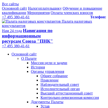
Все сайты
Основной сайт
Налогоплательщику
Обучение и повышение
квалификации
Мероприятия
Оплата членских взносов
+7 495 380-41-61
Телефон:
Палата налоговых
консультантов
Навигация по
Нам 24 года
информационным
ресурсам Союза "ПНК"
+7 495 380‑41‑61
Основной сайт
О Палате
Миссия цели и задачи
История
Органы управления
Общее собрание
Правление
Наблюдательный совет
Исполнительный орган
Высший аттестационный совет
Контрольно-ревизионная комиссия
Документы Палаты
Устав