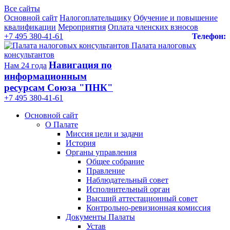
Все сайты
Основной сайт
Налогоплательщику
Обучение и повышение
квалификации
Мероприятия
Оплата членских взносов
+7 495 380-41-61
Телефон:
Палата налоговых
консультантов
Навигация по
Нам 24 года
информационным
ресурсам Союза "ПНК"
+7 495 380‑41‑61
Основной сайт
О Палате
Миссия цели и задачи
История
Органы управления
Общее собрание
Правление
Наблюдательный совет
Исполнительный орган
Высший аттестационный совет
Контрольно-ревизионная комиссия
Документы Палаты
Устав