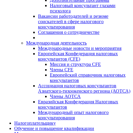
Дополнительные программы
Налоговый консультант глазами
психолога
Вакансии работодателей и резюме
соискателей в сфере налогового
консультирования
Соглашения о сотрудничестве
Международная деятельность
Международные новости и мероприятия
Европейская Конфедерация налоговых
консультантов (CFE)
Миссия и структура CFE
Члены CFE
Европейский справочник налоговых
консультантов
Ассоциация налоговых консультантов
Азиатского-тихоокенского региона (АОТСА)
Члены АОТСА
Евразийская Конфедерация Налоговых
консультантов
Международный опыт налогового
консультирования
Налогоплательщику
Обучение и повышение квалификации