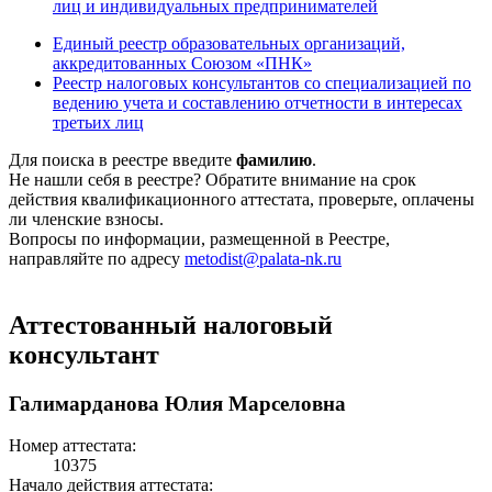
лиц и индивидуальных предпринимателей
Единый реестр образовательных организаций,
аккредитованных Союзом «ПНК»
Реестр налоговых консультантов со специализацией по
ведению учета и составлению отчетности в интересах
третьих лиц
Для поиска в реестре введите
фамилию
.
Не нашли себя в реестре? Обратите внимание на срок
действия квалификационного аттестата, проверьте, оплачены
ли членские взносы.
Вопросы по информации, размещенной в Реестре,
направляйте по адресу
metodist@palata-nk.ru
Аттестованный налоговый
консультант
Галимарданова Юлия Марселовна
Номер аттестата:
10375
Начало действия аттестата: