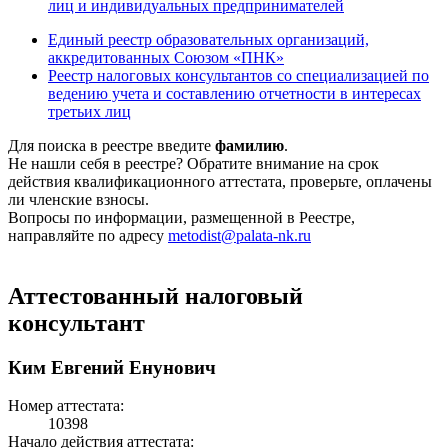
лиц и индивидуальных предпринимателей
Единый реестр образовательных организаций,
аккредитованных Союзом «ПНК»
Реестр налоговых консультантов со специализацией по
ведению учета и составлению отчетности в интересах
третьих лиц
Для поиска в реестре введите
фамилию
.
Не нашли себя в реестре? Обратите внимание на срок
действия квалификационного аттестата, проверьте, оплачены
ли членские взносы.
Вопросы по информации, размещенной в Реестре,
направляйте по адресу
metodist@palata-nk.ru
Аттестованный налоговый
консультант
Ким Евгений Енунович
Номер аттестата:
10398
Начало действия аттестата: