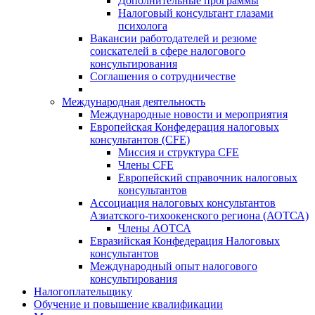
Дополнительные программы
Налоговый консультант глазами
психолога
Вакансии работодателей и резюме
соискателей в сфере налогового
консультирования
Соглашения о сотрудничестве
Международная деятельность
Международные новости и мероприятия
Европейская Конфедерация налоговых
консультантов (CFE)
Миссия и структура CFE
Члены CFE
Европейский справочник налоговых
консультантов
Ассоциация налоговых консультантов
Азиатского-тихоокенского региона (АОТСА)
Члены АОТСА
Евразийская Конфедерация Налоговых
консультантов
Международный опыт налогового
консультирования
Налогоплательщику
Обучение и повышение квалификации