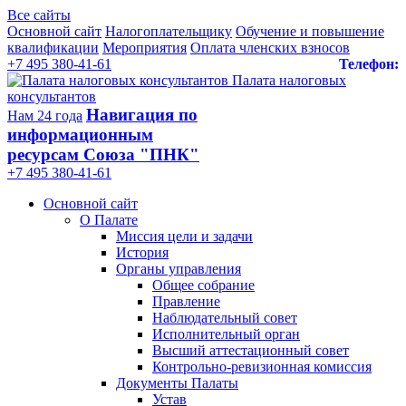
Все сайты
Основной сайт
Налогоплательщику
Обучение и повышение
квалификации
Мероприятия
Оплата членских взносов
+7 495 380-41-61
Телефон:
Палата налоговых
консультантов
Навигация по
Нам 24 года
информационным
ресурсам Союза "ПНК"
+7 495 380‑41‑61
Основной сайт
О Палате
Миссия цели и задачи
История
Органы управления
Общее собрание
Правление
Наблюдательный совет
Исполнительный орган
Высший аттестационный совет
Контрольно-ревизионная комиссия
Документы Палаты
Устав