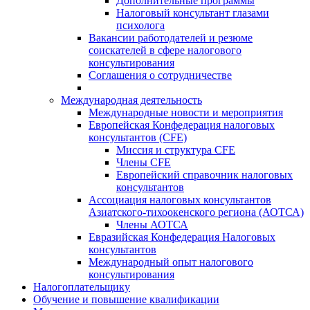
Дополнительные программы
Налоговый консультант глазами
психолога
Вакансии работодателей и резюме
соискателей в сфере налогового
консультирования
Соглашения о сотрудничестве
Международная деятельность
Международные новости и мероприятия
Европейская Конфедерация налоговых
консультантов (CFE)
Миссия и структура CFE
Члены CFE
Европейский справочник налоговых
консультантов
Ассоциация налоговых консультантов
Азиатского-тихоокенского региона (АОТСА)
Члены АОТСА
Евразийская Конфедерация Налоговых
консультантов
Международный опыт налогового
консультирования
Налогоплательщику
Обучение и повышение квалификации