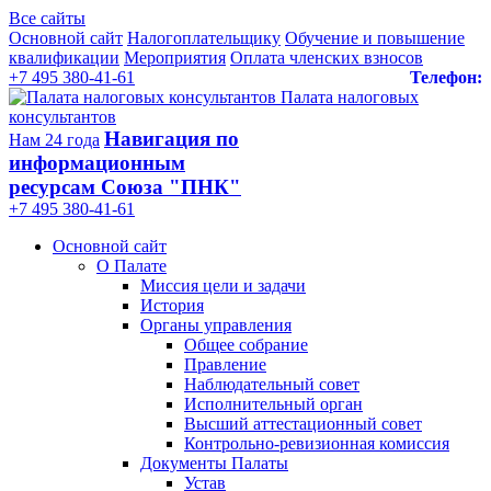
Все сайты
Основной сайт
Налогоплательщику
Обучение и повышение
квалификации
Мероприятия
Оплата членских взносов
+7 495 380-41-61
Телефон:
Палата налоговых
консультантов
Навигация по
Нам 24 года
информационным
ресурсам Союза "ПНК"
+7 495 380‑41‑61
Основной сайт
О Палате
Миссия цели и задачи
История
Органы управления
Общее собрание
Правление
Наблюдательный совет
Исполнительный орган
Высший аттестационный совет
Контрольно-ревизионная комиссия
Документы Палаты
Устав