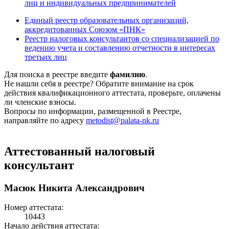
лиц и индивидуальных предпринимателей
Единый реестр образовательных организаций,
аккредитованных Союзом «ПНК»
Реестр налоговых консультантов со специализацией по
ведению учета и составлению отчетности в интересах
третьих лиц
Для поиска в реестре введите
фамилию
.
Не нашли себя в реестре? Обратите внимание на срок
действия квалификационного аттестата, проверьте, оплачены
ли членские взносы.
Вопросы по информации, размещенной в Реестре,
направляйте по адресу
metodist@palata-nk.ru
Аттестованный налоговый
консультант
Масюк Никита Александрович
Номер аттестата:
10443
Начало действия аттестата: