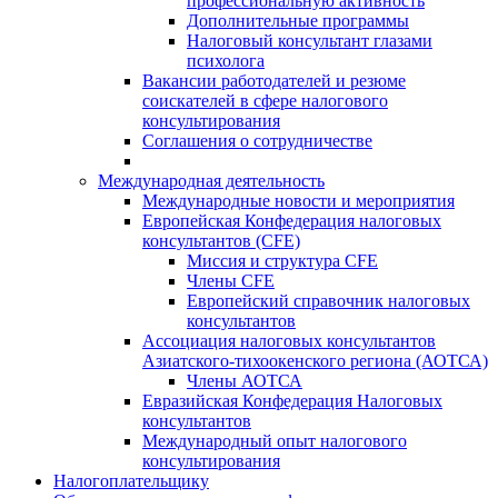
профессиональную активность
Дополнительные программы
Налоговый консультант глазами
психолога
Вакансии работодателей и резюме
соискателей в сфере налогового
консультирования
Соглашения о сотрудничестве
Международная деятельность
Международные новости и мероприятия
Европейская Конфедерация налоговых
консультантов (CFE)
Миссия и структура CFE
Члены CFE
Европейский справочник налоговых
консультантов
Ассоциация налоговых консультантов
Азиатского-тихоокенского региона (АОТСА)
Члены АОТСА
Евразийская Конфедерация Налоговых
консультантов
Международный опыт налогового
консультирования
Налогоплательщику