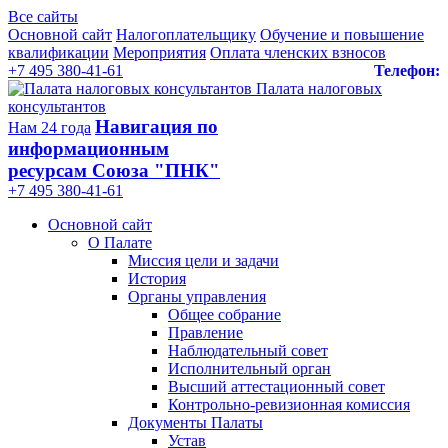
Все сайты
Основной сайт
Налогоплательщику
Обучение и повышение
квалификации
Мероприятия
Оплата членских взносов
+7 495 380-41-61
Телефон:
Палата налоговых
консультантов
Навигация по
Нам 24 года
информационным
ресурсам Союза "ПНК"
+7 495 380‑41‑61
Основной сайт
О Палате
Миссия цели и задачи
История
Органы управления
Общее собрание
Правление
Наблюдательный совет
Исполнительный орган
Высший аттестационный совет
Контрольно-ревизионная комиссия
Документы Палаты
Устав