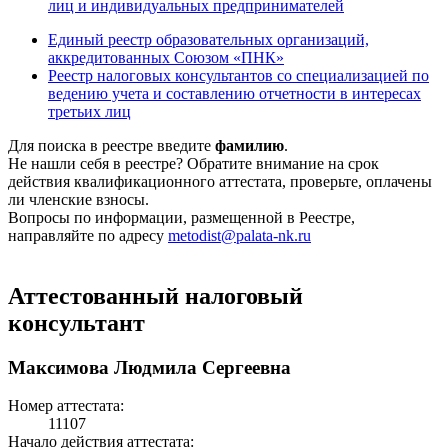
лиц и индивидуальных предпринимателей
Единый реестр образовательных организаций,
аккредитованных Союзом «ПНК»
Реестр налоговых консультантов со специализацией по
ведению учета и составлению отчетности в интересах
третьих лиц
Для поиска в реестре введите
фамилию
.
Не нашли себя в реестре? Обратите внимание на срок
действия квалификационного аттестата, проверьте, оплачены
ли членские взносы.
Вопросы по информации, размещенной в Реестре,
направляйте по адресу
metodist@palata-nk.ru
Аттестованный налоговый
консультант
Максимова Людмила Сергеевна
Номер аттестата:
11107
Начало действия аттестата: