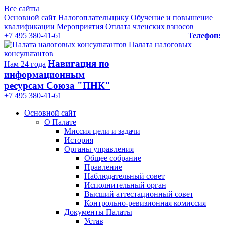
Все сайты
Основной сайт
Налогоплательщику
Обучение и повышение
квалификации
Мероприятия
Оплата членских взносов
+7 495 380-41-61
Телефон:
Палата налоговых
консультантов
Навигация по
Нам 24 года
информационным
ресурсам Союза "ПНК"
+7 495 380‑41‑61
Основной сайт
О Палате
Миссия цели и задачи
История
Органы управления
Общее собрание
Правление
Наблюдательный совет
Исполнительный орган
Высший аттестационный совет
Контрольно-ревизионная комиссия
Документы Палаты
Устав