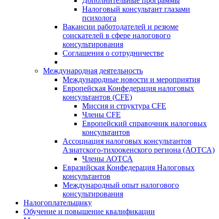
Дополнительные программы
Налоговый консультант глазами
психолога
Вакансии работодателей и резюме
соискателей в сфере налогового
консультирования
Соглашения о сотрудничестве
Международная деятельность
Международные новости и мероприятия
Европейская Конфедерация налоговых
консультантов (CFE)
Миссия и структура CFE
Члены CFE
Европейский справочник налоговых
консультантов
Ассоциация налоговых консультантов
Азиатского-тихоокенского региона (АОТСА)
Члены АОТСА
Евразийская Конфедерация Налоговых
консультантов
Международный опыт налогового
консультирования
Налогоплательщику
Обучение и повышение квалификации