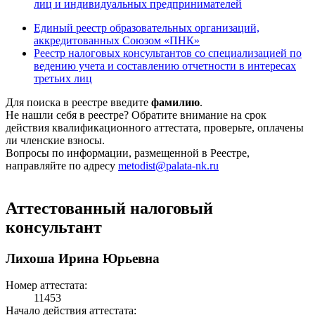
лиц и индивидуальных предпринимателей
Единый реестр образовательных организаций,
аккредитованных Союзом «ПНК»
Реестр налоговых консультантов со специализацией по
ведению учета и составлению отчетности в интересах
третьих лиц
Для поиска в реестре введите
фамилию
.
Не нашли себя в реестре? Обратите внимание на срок
действия квалификационного аттестата, проверьте, оплачены
ли членские взносы.
Вопросы по информации, размещенной в Реестре,
направляйте по адресу
metodist@palata-nk.ru
Аттестованный налоговый
консультант
Лихоша Ирина Юрьевна
Номер аттестата:
11453
Начало действия аттестата: