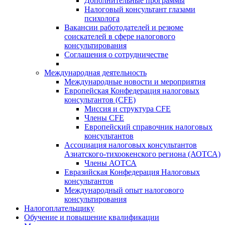
Дополнительные программы
Налоговый консультант глазами
психолога
Вакансии работодателей и резюме
соискателей в сфере налогового
консультирования
Соглашения о сотрудничестве
Международная деятельность
Международные новости и мероприятия
Европейская Конфедерация налоговых
консультантов (CFE)
Миссия и структура CFE
Члены CFE
Европейский справочник налоговых
консультантов
Ассоциация налоговых консультантов
Азиатского-тихоокенского региона (АОТСА)
Члены АОТСА
Евразийская Конфедерация Налоговых
консультантов
Международный опыт налогового
консультирования
Налогоплательщику
Обучение и повышение квалификации