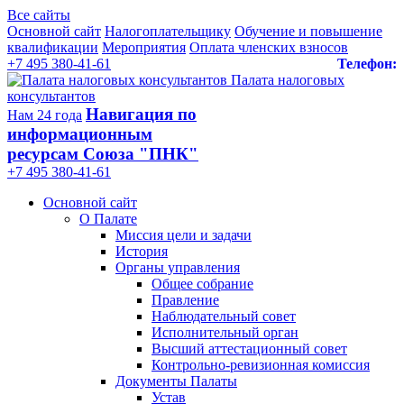
Все сайты
Основной сайт
Налогоплательщику
Обучение и повышение
квалификации
Мероприятия
Оплата членских взносов
+7 495 380-41-61
Телефон:
Палата налоговых
консультантов
Навигация по
Нам 24 года
информационным
ресурсам Союза "ПНК"
+7 495 380‑41‑61
Основной сайт
О Палате
Миссия цели и задачи
История
Органы управления
Общее собрание
Правление
Наблюдательный совет
Исполнительный орган
Высший аттестационный совет
Контрольно-ревизионная комиссия
Документы Палаты
Устав