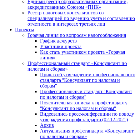
Единый реестр образовательных организаций,
аккредитованных Союзом «ПНК»
Реестр налоговых консультантов со
специализацией по ведению учета и составлению
отчетности в интересах третьих лиц
Проекты
Горячая линия по вопросам налогообложения
График дежурств
Участники проекта
Как стать участником проекта «Горячая
линия»
Профессиональный стандарт «Консультант по
налогам и сборам»
Приказ об утверждении профессионального
стандарта ''Консультант по налогам и
сборам''
Профессиональный стандарт ''Консультант
по налогам и сборам''
Пояснительная записка к профстандарту
''Консультант по налогам и сборам''
Видеозапись пресс-конференции по поводу
утверждения профстандарта (02.12.2021)
Архив
Актуализация профстандарта «Консультант
по налогам и сборам»