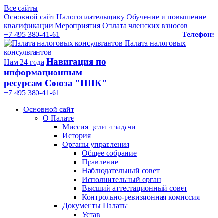
Все сайты
Основной сайт
Налогоплательщику
Обучение и повышение
квалификации
Мероприятия
Оплата членских взносов
+7 495 380-41-61
Телефон:
Палата налоговых
консультантов
Навигация по
Нам 24 года
информационным
ресурсам Союза "ПНК"
+7 495 380‑41‑61
Основной сайт
О Палате
Миссия цели и задачи
История
Органы управления
Общее собрание
Правление
Наблюдательный совет
Исполнительный орган
Высший аттестационный совет
Контрольно-ревизионная комиссия
Документы Палаты
Устав