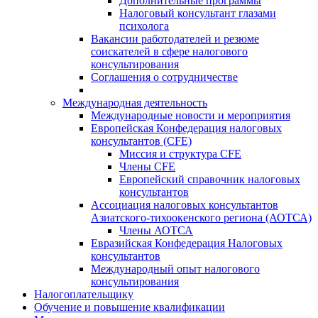
Дополнительные программы
Налоговый консультант глазами
психолога
Вакансии работодателей и резюме
соискателей в сфере налогового
консультирования
Соглашения о сотрудничестве
Международная деятельность
Международные новости и мероприятия
Европейская Конфедерация налоговых
консультантов (CFE)
Миссия и структура CFE
Члены CFE
Европейский справочник налоговых
консультантов
Ассоциация налоговых консультантов
Азиатского-тихоокенского региона (АОТСА)
Члены АОТСА
Евразийская Конфедерация Налоговых
консультантов
Международный опыт налогового
консультирования
Налогоплательщику
Обучение и повышение квалификации