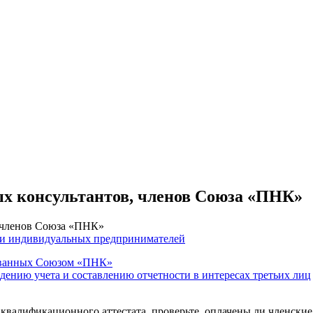
ых консультантов, членов Союза «ПНК»
, членов Союза «ПНК»
 и индивидуальных предпринимателей
тованных Союзом «ПНК»
едению учета и составлению отчетности в интересах третьих лиц
 квалификационного аттестата, проверьте, оплачены ли членские