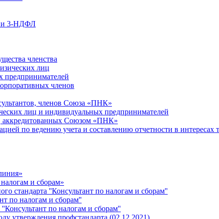
ции 3-НДФЛ
ущества членства
физических лиц
х предпринимателей
Корпоративных членов
сультантов, членов Союза «ПНК»
ческих лиц и индивидуальных предпринимателей
й, аккредитованных Союзом «ПНК»
ацией по ведению учета и составлению отчетности в интересах 
 линия»
 налогам и сборам»
о стандарта ''Консультант по налогам и сборам''
т по налогам и сборам''
''Консультант по налогам и сборам''
ду утверждения профстандарта (02.12.2021)