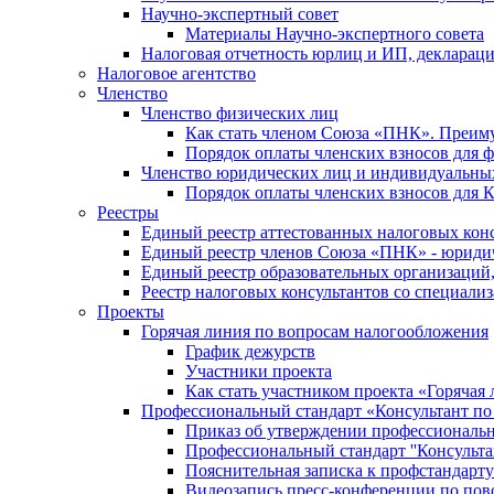
Научно-экспертный совет
Материалы Научно-экспертного совета
Налоговая отчетность юрлиц и ИП, деклара
Налоговое агентство
Членство
Членство физических лиц
Как стать членом Союза «ПНК». Преим
Порядок оплаты членских взносов для 
Членство юридических лиц и индивидуальны
Порядок оплаты членских взносов для 
Реестры
Единый реестр аттестованных налоговых кон
Единый реестр членов Союза «ПНК» - юриди
Единый реестр образовательных организаци
Реестр налоговых консультантов со специализ
Проекты
Горячая линия по вопросам налогообложения
График дежурств
Участники проекта
Как стать участником проекта «Горячая
Профессиональный стандарт «Консультант по
Приказ об утверждении профессиональног
Профессиональный стандарт ''Консультан
Пояснительная записка к профстандарту 
Видеозапись пресс-конференции по пово