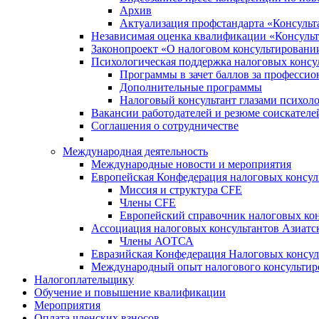
Архив
Актуализация профстандарта «Консульта
Независимая оценка квалификации «Консульт
Законопроект «О налоговом консультировани
Психологическая поддержка налоговых консу
Программы в зачет баллов за професси
Дополнительные программы
Налоговый консультант глазами психоло
Вакансии работодателей и резюме соискателе
Соглашения о сотрудничестве
Международная деятельность
Международные новости и мероприятия
Европейская Конфедерация налоговых консул
Миссия и структура CFE
Члены CFE
Европейский справочник налоговых кон
Ассоциация налоговых консультантов Азиатс
Члены АОТСА
Евразийская Конфедерация Налоговых консул
Международный опыт налогового консультир
Налогоплательщику
Обучение и повышение квалификации
Мероприятия
Оплата членских взносов