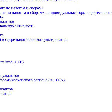
нт по налогам и сборам»
ант по налогам и сборам» - индивидуальная форма профессиона
и»
льтантов
ональную активность
га
й в сфере налогового консультирования
ьтантов (CFE)
сультантов
кого-тихоокенского региона (АОТСА)
ьтантов
ования