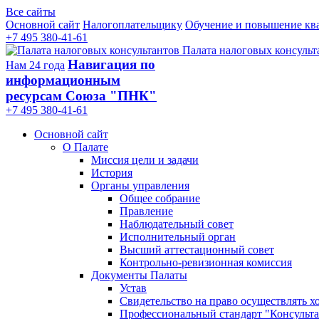
Все сайты
Основной сайт
Налогоплательщику
Обучение и повышение кв
+7 495 380-41-61
Палата налоговых консульт
Навигация по
Нам 24 года
информационным
ресурсам Союза "ПНК"
+7 495 380‑41‑61
Основной сайт
О Палате
Миссия цели и задачи
История
Органы управления
Общее собрание
Правление
Наблюдательный совет
Исполнительный орган
Высший аттестационный совет
Контрольно-ревизионная комиссия
Документы Палаты
Устав
Свидетельство на право осуществлять х
Профессиональный стандарт "Консульта