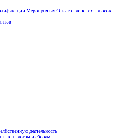
алификации
Мероприятия
Оплата членских взносов
антов
озяйственную деятельность
нт по налогам и сборам"