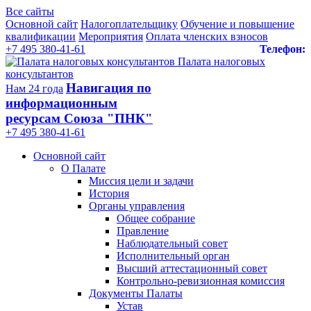
Все сайты
Основной сайт
Налогоплательщику
Обучение и повышение
квалификации
Мероприятия
Оплата членских взносов
+7 495 380-41-61
Телефон:
Палата налоговых
консультантов
Навигация по
Нам 24 года
информационным
ресурсам Союза "ПНК"
+7 495 380‑41‑61
Основной сайт
О Палате
Миссия цели и задачи
История
Органы управления
Общее собрание
Правление
Наблюдательный совет
Исполнительный орган
Высший аттестационный совет
Контрольно-ревизионная комиссия
Документы Палаты
Устав