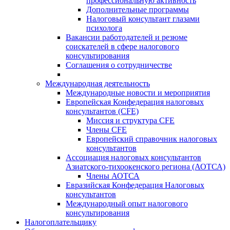
профессиональную активность
Дополнительные программы
Налоговый консультант глазами
психолога
Вакансии работодателей и резюме
соискателей в сфере налогового
консультирования
Соглашения о сотрудничестве
Международная деятельность
Международные новости и мероприятия
Европейская Конфедерация налоговых
консультантов (CFE)
Миссия и структура CFE
Члены CFE
Европейский справочник налоговых
консультантов
Ассоциация налоговых консультантов
Азиатского-тихоокенского региона (АОТСА)
Члены АОТСА
Евразийская Конфедерация Налоговых
консультантов
Международный опыт налогового
консультирования
Налогоплательщику