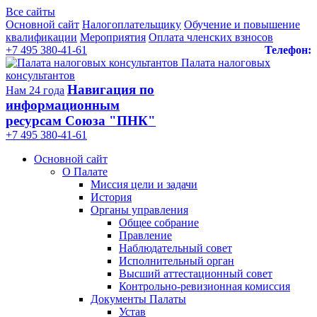
Все сайты
Основной сайт
Налогоплательщику
Обучение и повышение
квалификации
Мероприятия
Оплата членских взносов
+7 495 380-41-61
Телефон:
Палата налоговых
консультантов
Навигация по
Нам 24 года
информационным
ресурсам Союза "ПНК"
+7 495 380‑41‑61
Основной сайт
О Палате
Миссия цели и задачи
История
Органы управления
Общее собрание
Правление
Наблюдательный совет
Исполнительный орган
Высший аттестационный совет
Контрольно-ревизионная комиссия
Документы Палаты
Устав