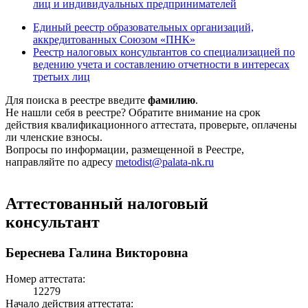
лиц и индивидуальных предпринимателей
Единый реестр образовательных организаций,
аккредитованных Союзом «ПНК»
Реестр налоговых консультантов со специализацией по
ведению учета и составлению отчетности в интересах
третьих лиц
Для поиска в реестре введите
фамилию
.
Не нашли себя в реестре? Обратите внимание на срок
действия квалификационного аттестата, проверьте, оплачены
ли членские взносы.
Вопросы по информации, размещенной в Реестре,
направляйте по адресу
metodist@palata-nk.ru
Аттестованный налоговый
консультант
Береснева Галина Викторовна
Номер аттестата:
12279
Начало действия аттестата: