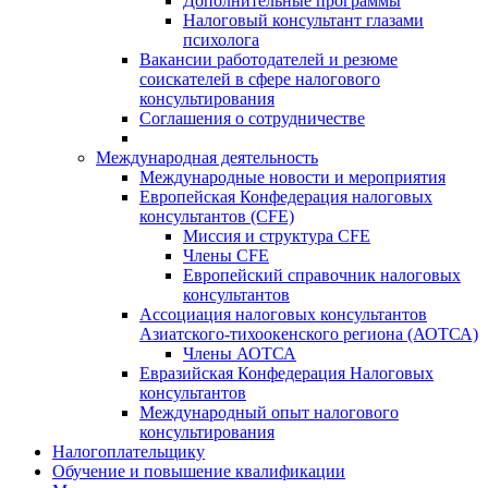
Дополнительные программы
Налоговый консультант глазами
психолога
Вакансии работодателей и резюме
соискателей в сфере налогового
консультирования
Соглашения о сотрудничестве
Международная деятельность
Международные новости и мероприятия
Европейская Конфедерация налоговых
консультантов (CFE)
Миссия и структура CFE
Члены CFE
Европейский справочник налоговых
консультантов
Ассоциация налоговых консультантов
Азиатского-тихоокенского региона (АОТСА)
Члены АОТСА
Евразийская Конфедерация Налоговых
консультантов
Международный опыт налогового
консультирования
Налогоплательщику
Обучение и повышение квалификации