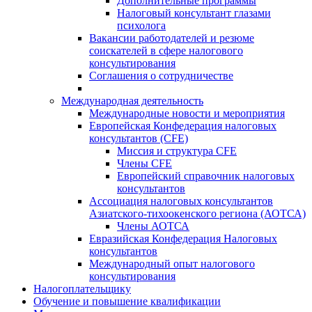
Дополнительные программы
Налоговый консультант глазами
психолога
Вакансии работодателей и резюме
соискателей в сфере налогового
консультирования
Соглашения о сотрудничестве
Международная деятельность
Международные новости и мероприятия
Европейская Конфедерация налоговых
консультантов (CFE)
Миссия и структура CFE
Члены CFE
Европейский справочник налоговых
консультантов
Ассоциация налоговых консультантов
Азиатского-тихоокенского региона (АОТСА)
Члены АОТСА
Евразийская Конфедерация Налоговых
консультантов
Международный опыт налогового
консультирования
Налогоплательщику
Обучение и повышение квалификации