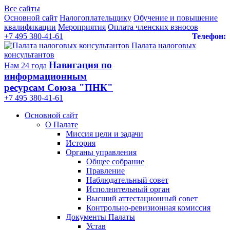
Все сайты
Основной сайт
Налогоплательщику
Обучение и повышение
квалификации
Мероприятия
Оплата членских взносов
+7 495 380-41-61
Телефон:
Палата налоговых
консультантов
Навигация по
Нам 24 года
информационным
ресурсам Союза "ПНК"
+7 495 380‑41‑61
Основной сайт
О Палате
Миссия цели и задачи
История
Органы управления
Общее собрание
Правление
Наблюдательный совет
Исполнительный орган
Высший аттестационный совет
Контрольно-ревизионная комиссия
Документы Палаты
Устав