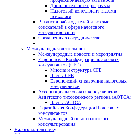
профессиональную активность
Дополнительные программы
Налоговый консультант глазами
психолога
Вакансии работодателей и резюме
соискателей в сфере налогового
консультирования
Соглашения о сотрудничестве
Международная деятельность
Международные новости и мероприятия
Европейская Конфедерация налоговых
консультантов (CFE)
Миссия и структура CFE
Члены CFE
Европейский справочник налоговых
консультантов
Ассоциация налоговых консультантов
Азиатского-тихоокенского региона (АОТСА)
Члены АОТСА
Евразийская Конфедерация Налоговых
консультантов
Международный опыт налогового
консультирования
Налогоплательщику