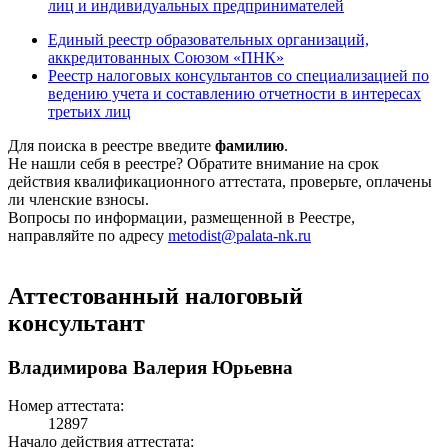
лиц и индивидуальных предпринимателей
Единый реестр образовательных организаций,
аккредитованных Союзом «ПНК»
Реестр налоговых консультантов со специализацией по
ведению учета и составлению отчетности в интересах
третьих лиц
Для поиска в реестре введите
фамилию
.
Не нашли себя в реестре? Обратите внимание на срок
действия квалификационного аттестата, проверьте, оплачены
ли членские взносы.
Вопросы по информации, размещенной в Реестре,
направляйте по адресу
metodist@palata-nk.ru
Аттестованный налоговый
консультант
Владимирова Валерия Юрьевна
Номер аттестата:
12897
Начало действия аттестата: