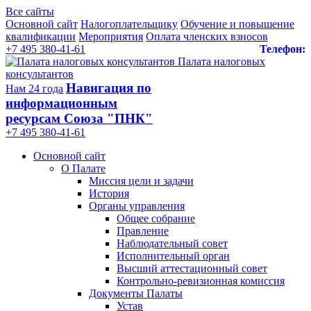
Все сайты
Основной сайт
Налогоплательщику
Обучение и повышение
квалификации
Мероприятия
Оплата членских взносов
+7 495 380-41-61
Телефон:
Палата налоговых
консультантов
Навигация по
Нам 24 года
информационным
ресурсам Союза "ПНК"
+7 495 380‑41‑61
Основной сайт
О Палате
Миссия цели и задачи
История
Органы управления
Общее собрание
Правление
Наблюдательный совет
Исполнительный орган
Высший аттестационный совет
Контрольно-ревизионная комиссия
Документы Палаты
Устав