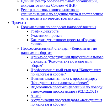
Единый реестр образовательных организаций,
аккредитованных Союзом «ПНК»
Реестр налоговых консультантов со
специализацией по ведению учета и составлению
отчетности в интересах третьих лиц
Проекты
Горячая линия по вопросам налогообложения
График дежурств
Участники проекта
Как стать участником проекта «Горячая
линия»
Профессиональный стандарт «Консультант по
налогам и сборам»
Приказ об утверждении профессионального
стандарта ''Консультант по налогам и
сборам''
Профессиональный стандарт ''Консультант
по налогам и сборам''
Пояснительная записка к профстандарту
''Консультант по налогам и сборам''
Видеозапись пресс-конференции по поводу
утверждения профстандарта (02.12.2021)
Архив
Актуализация профстандарта «Консультант
по налогам и сборам»