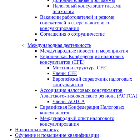
Дополнительные программы
Налоговый консультант глазами
психолога
Вакансии работодателей и резюме
соискателей в сфере налогового
консультирования
Соглашения о сотрудничестве
Международная деятельность
Международные новости и мероприятия
Европейская Конфедерация налоговых
консультантов (CFE)
Миссия и структура CFE
Члены CFE
Европейский справочник налоговых
консультантов
Ассоциация налоговых консультантов
Азиатского-тихоокенского региона (АОТСА)
Члены АОТСА
Евразийская Конфедерация Налоговых
консультантов
Международный опыт налогового
консультирования
Налогоплательщику
Обучение и повышение квалификации