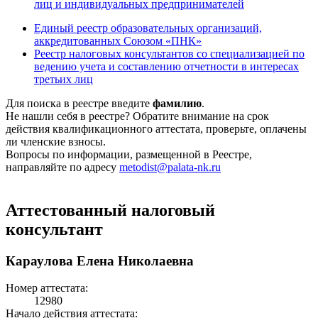
лиц и индивидуальных предпринимателей
Единый реестр образовательных организаций,
аккредитованных Союзом «ПНК»
Реестр налоговых консультантов со специализацией по
ведению учета и составлению отчетности в интересах
третьих лиц
Для поиска в реестре введите
фамилию
.
Не нашли себя в реестре? Обратите внимание на срок
действия квалификационного аттестата, проверьте, оплачены
ли членские взносы.
Вопросы по информации, размещенной в Реестре,
направляйте по адресу
metodist@palata-nk.ru
Аттестованный налоговый
консультант
Караулова Елена Николаевна
Номер аттестата:
12980
Начало действия аттестата: