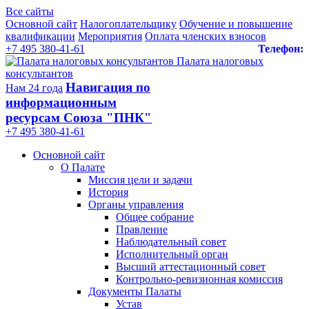
Все сайты
Основной сайт
Налогоплательщику
Обучение и повышение
квалификации
Мероприятия
Оплата членских взносов
+7 495 380-41-61
Телефон:
Палата налоговых
консультантов
Навигация по
Нам 24 года
информационным
ресурсам Союза "ПНК"
+7 495 380‑41‑61
Основной сайт
О Палате
Миссия цели и задачи
История
Органы управления
Общее собрание
Правление
Наблюдательный совет
Исполнительный орган
Высший аттестационный совет
Контрольно-ревизионная комиссия
Документы Палаты
Устав