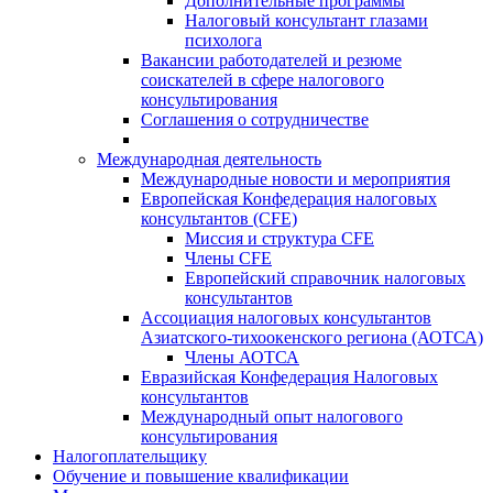
Дополнительные программы
Налоговый консультант глазами
психолога
Вакансии работодателей и резюме
соискателей в сфере налогового
консультирования
Соглашения о сотрудничестве
Международная деятельность
Международные новости и мероприятия
Европейская Конфедерация налоговых
консультантов (CFE)
Миссия и структура CFE
Члены CFE
Европейский справочник налоговых
консультантов
Ассоциация налоговых консультантов
Азиатского-тихоокенского региона (АОТСА)
Члены АОТСА
Евразийская Конфедерация Налоговых
консультантов
Международный опыт налогового
консультирования
Налогоплательщику
Обучение и повышение квалификации