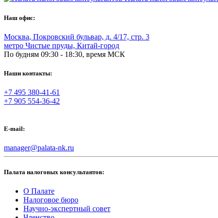
Наш офис:
Москва
,
Покровский бульвар, д. 4/17, стр. 3
метро Чистые пруды, Китай-город
По будням 09:30 - 18:30, время МСК
Наши контакты:
+7 495 380-41-61
+7 905 554-36-42
E-mail:
manager@palata-nk.ru
Палата налоговых консультантов:
О Палате
Налоговое бюро
Научно-экспертный совет
Членство