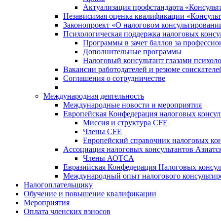
Актуализация профстандарта «Консульта
Независимая оценка квалификации «Консульт
Законопроект «О налоговом консультировани
Психологическая поддержка налоговых консу
Программы в зачет баллов за професси
Дополнительные программы
Налоговый консультант глазами психоло
Вакансии работодателей и резюме соискателе
Соглашения о сотрудничестве
Международная деятельность
Международные новости и мероприятия
Европейская Конфедерация налоговых консул
Миссия и структура CFE
Члены CFE
Европейский справочник налоговых кон
Ассоциация налоговых консультантов Азиатс
Члены АОТСА
Евразийская Конфедерация Налоговых консул
Международный опыт налогового консультир
Налогоплательщику
Обучение и повышение квалификации
Мероприятия
Оплата членских взносов