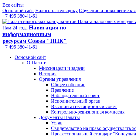
Все сайты
Основной сайт
Налогоплательщику
Обучение и повышение кв
+7 495 380-41-61
Палата налоговых консульт
Навигация по
Нам 24 года
информационным
ресурсам Союза "ПНК"
+7 495 380‑41‑61
Основной сайт
О Палате
Миссия цели и задачи
История
Органы управления
Общее собрание
Правление
Наблюдательный совет
Исполнительный орган
Высший аттестационный совет
Контрольно-ревизионная комиссия
Документы Палаты
Устав
Свидетельство на право осуществлять х
Профессиональный стандарт "Консульта