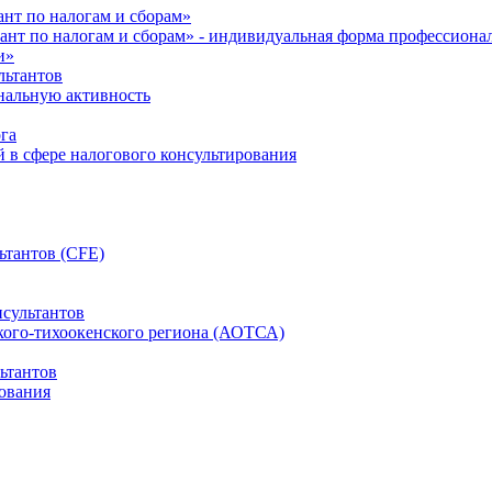
нт по налогам и сборам»
ант по налогам и сборам» - индивидуальная форма профессиона
и»
льтантов
ональную активность
га
й в сфере налогового консультирования
ьтантов (CFE)
сультантов
кого-тихоокенского региона (АОТСА)
ьтантов
ования