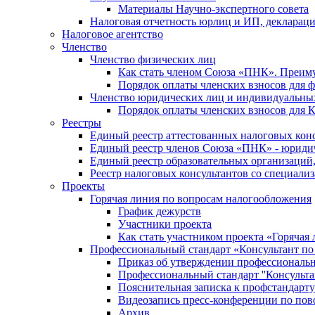
Материалы Научно-экспертного совета
Налоговая отчетность юрлиц и ИП, деклара
Налоговое агентство
Членство
Членство физических лиц
Как стать членом Союза «ПНК». Преим
Порядок оплаты членских взносов для 
Членство юридических лиц и индивидуальны
Порядок оплаты членских взносов для 
Реестры
Единый реестр аттестованных налоговых кон
Единый реестр членов Союза «ПНК» - юриди
Единый реестр образовательных организаци
Реестр налоговых консультантов со специализ
Проекты
Горячая линия по вопросам налогообложения
График дежурств
Участники проекта
Как стать участником проекта «Горячая
Профессиональный стандарт «Консультант по
Приказ об утверждении профессиональног
Профессиональный стандарт ''Консультан
Пояснительная записка к профстандарту 
Видеозапись пресс-конференции по пово
Архив