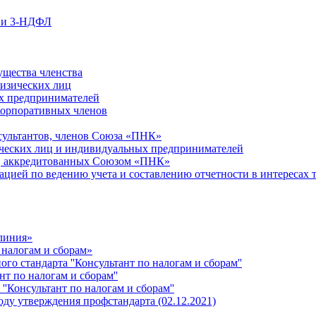
ции 3-НДФЛ
ущества членства
физических лиц
х предпринимателей
Корпоративных членов
сультантов, членов Союза «ПНК»
ческих лиц и индивидуальных предпринимателей
й, аккредитованных Союзом «ПНК»
ацией по ведению учета и составлению отчетности в интересах 
 линия»
 налогам и сборам»
о стандарта ''Консультант по налогам и сборам''
т по налогам и сборам''
''Консультант по налогам и сборам''
ду утверждения профстандарта (02.12.2021)