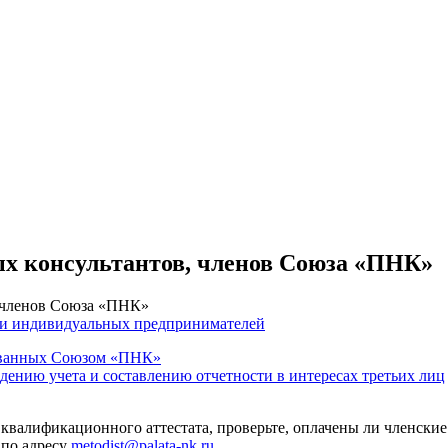
ых консультантов, членов Союза «ПНК»
, членов Союза «ПНК»
 и индивидуальных предпринимателей
тованных Союзом «ПНК»
едению учета и составлению отчетности в интересах третьих лиц
 квалификационного аттестата, проверьте, оплачены ли членские
 по адресу
metodist@palata-nk.ru