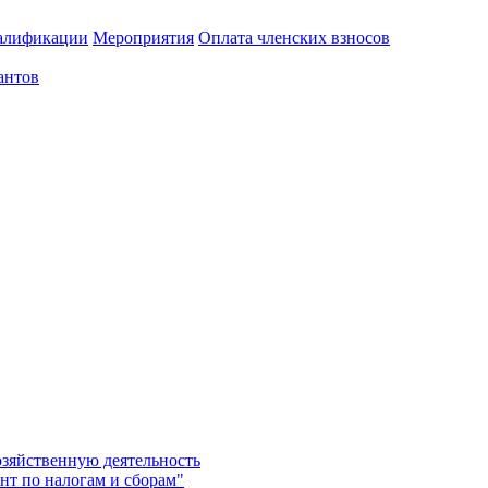
алификации
Мероприятия
Оплата членских взносов
антов
озяйственную деятельность
нт по налогам и сборам"