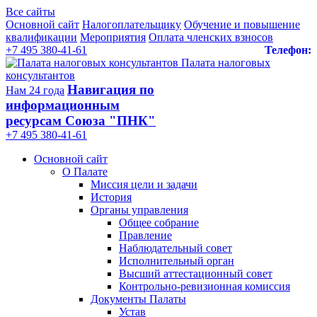
Все сайты
Основной сайт
Налогоплательщику
Обучение и повышение
квалификации
Мероприятия
Оплата членских взносов
+7 495 380-41-61
Телефон:
Палата налоговых
консультантов
Навигация по
Нам 24 года
информационным
ресурсам Союза "ПНК"
+7 495 380‑41‑61
Основной сайт
О Палате
Миссия цели и задачи
История
Органы управления
Общее собрание
Правление
Наблюдательный совет
Исполнительный орган
Высший аттестационный совет
Контрольно-ревизионная комиссия
Документы Палаты
Устав