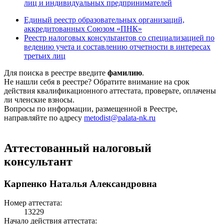
лиц и индивидуальных предпринимателей
Единый реестр образовательных организаций,
аккредитованных Союзом «ПНК»
Реестр налоговых консультантов со специализацией по
ведению учета и составлению отчетности в интересах
третьих лиц
Для поиска в реестре введите
фамилию
.
Не нашли себя в реестре? Обратите внимание на срок
действия квалификационного аттестата, проверьте, оплачены
ли членские взносы.
Вопросы по информации, размещенной в Реестре,
направляйте по адресу
metodist@palata-nk.ru
Аттестованный налоговый
консультант
Карпенко Наталья Александровна
Номер аттестата:
13229
Начало действия аттестата: