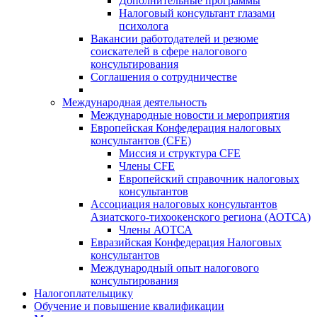
Дополнительные программы
Налоговый консультант глазами
психолога
Вакансии работодателей и резюме
соискателей в сфере налогового
консультирования
Соглашения о сотрудничестве
Международная деятельность
Международные новости и мероприятия
Европейская Конфедерация налоговых
консультантов (CFE)
Миссия и структура CFE
Члены CFE
Европейский справочник налоговых
консультантов
Ассоциация налоговых консультантов
Азиатского-тихоокенского региона (АОТСА)
Члены АОТСА
Евразийская Конфедерация Налоговых
консультантов
Международный опыт налогового
консультирования
Налогоплательщику
Обучение и повышение квалификации