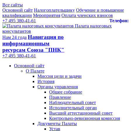
Все сайты
Основной сайт
Налогоплательщику
Обучение и повышение
квалификации
Мероприятия
Оплата членских взносов
+7 495 380-41-61
Телефон:
Палата налоговых
консультантов
Навигация по
Нам 24 года
информационным
ресурсам Союза "ПНК"
+7 495 380‑41‑61
Основной сайт
О Палате
Миссия цели и задачи
История
Органы управления
Общее собрание
Правление
Наблюдательный совет
Исполнительный орган
Высший аттестационный совет
Контрольно-ревизионная комиссия
Документы Палаты
Устав