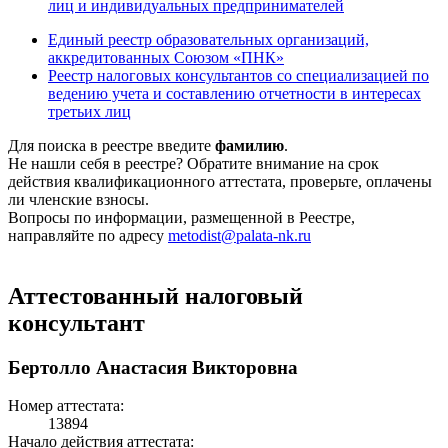
лиц и индивидуальных предпринимателей
Единый реестр образовательных организаций,
аккредитованных Союзом «ПНК»
Реестр налоговых консультантов со специализацией по
ведению учета и составлению отчетности в интересах
третьих лиц
Для поиска в реестре введите
фамилию
.
Не нашли себя в реестре? Обратите внимание на срок
действия квалификационного аттестата, проверьте, оплачены
ли членские взносы.
Вопросы по информации, размещенной в Реестре,
направляйте по адресу
metodist@palata-nk.ru
Аттестованный налоговый
консультант
Бертолло Анастасия Викторовна
Номер аттестата:
13894
Начало действия аттестата: