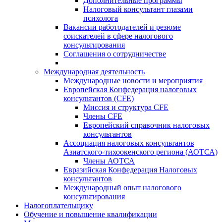
Дополнительные программы
Налоговый консультант глазами
психолога
Вакансии работодателей и резюме
соискателей в сфере налогового
консультирования
Соглашения о сотрудничестве
Международная деятельность
Международные новости и мероприятия
Европейская Конфедерация налоговых
консультантов (CFE)
Миссия и структура CFE
Члены CFE
Европейский справочник налоговых
консультантов
Ассоциация налоговых консультантов
Азиатского-тихоокенского региона (АОТСА)
Члены АОТСА
Евразийская Конфедерация Налоговых
консультантов
Международный опыт налогового
консультирования
Налогоплательщику
Обучение и повышение квалификации