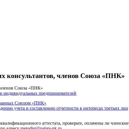
ых консультантов, членов Союза «ПНК»
, членов Союза «ПНК»
 и индивидуальных предпринимателей
тованных Союзом «ПНК»
едению учета и составлению отчетности в интересах третьих лиц
 квалификационного аттестата, проверьте, оплачены ли членские
 по адресу
metodist@palata-nk.ru