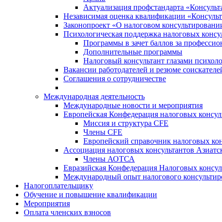
Актуализация профстандарта «Консульта
Независимая оценка квалификации «Консульт
Законопроект «О налоговом консультировани
Психологическая поддержка налоговых консу
Программы в зачет баллов за професси
Дополнительные программы
Налоговый консультант глазами психоло
Вакансии работодателей и резюме соискателе
Соглашения о сотрудничестве
Международная деятельность
Международные новости и мероприятия
Европейская Конфедерация налоговых консул
Миссия и структура CFE
Члены CFE
Европейский справочник налоговых кон
Ассоциация налоговых консультантов Азиатс
Члены АОТСА
Евразийская Конфедерация Налоговых консул
Международный опыт налогового консультир
Налогоплательщику
Обучение и повышение квалификации
Мероприятия
Оплата членских взносов