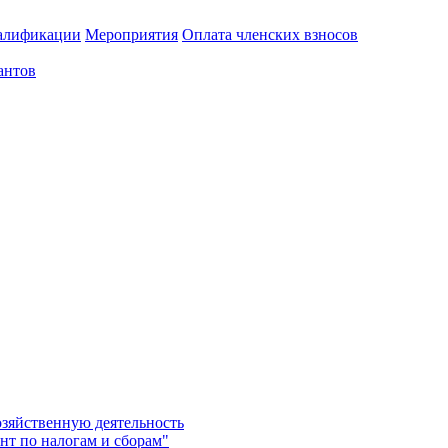
алификации
Мероприятия
Оплата членских взносов
антов
озяйственную деятельность
нт по налогам и сборам"