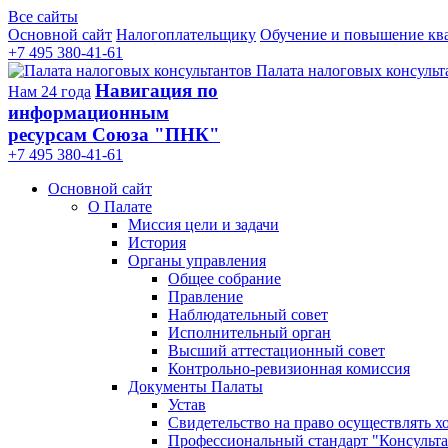
Все сайты
Основной сайт
Налогоплательщику
Обучение и повышение кв
+7 495 380-41-61
Палата налоговых консульт
Навигация по
Нам 24 года
информационным
ресурсам Союза "ПНК"
+7 495 380‑41‑61
Основной сайт
О Палате
Миссия цели и задачи
История
Органы управления
Общее собрание
Правление
Наблюдательный совет
Исполнительный орган
Высший аттестационный совет
Контрольно-ревизионная комиссия
Документы Палаты
Устав
Свидетельство на право осуществлять х
Профессиональный стандарт "Консульта