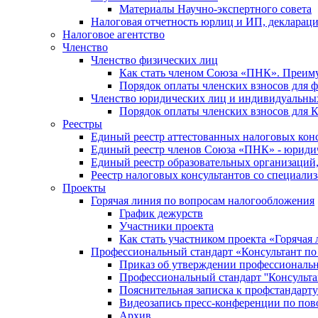
Материалы Научно-экспертного совета
Налоговая отчетность юрлиц и ИП, деклара
Налоговое агентство
Членство
Членство физических лиц
Как стать членом Союза «ПНК». Преим
Порядок оплаты членских взносов для 
Членство юридических лиц и индивидуальны
Порядок оплаты членских взносов для 
Реестры
Единый реестр аттестованных налоговых кон
Единый реестр членов Союза «ПНК» - юриди
Единый реестр образовательных организаци
Реестр налоговых консультантов со специализ
Проекты
Горячая линия по вопросам налогообложения
График дежурств
Участники проекта
Как стать участником проекта «Горячая
Профессиональный стандарт «Консультант по
Приказ об утверждении профессиональног
Профессиональный стандарт ''Консультан
Пояснительная записка к профстандарту 
Видеозапись пресс-конференции по пово
Архив