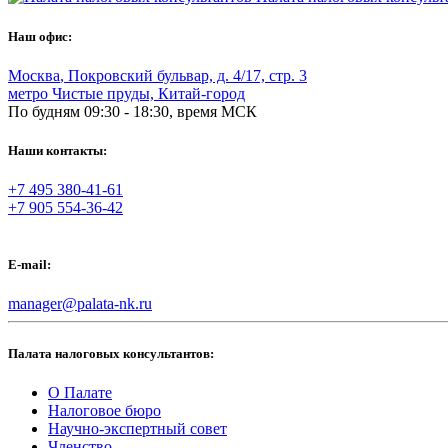
Наш офис:
Москва
,
Покровский бульвар, д. 4/17, стр. 3
метро Чистые пруды, Китай-город
По будням 09:30 - 18:30, время МСК
Наши контакты:
+7 495 380-41-61
+7 905 554-36-42
E-mail:
manager@palata-nk.ru
Палата налоговых консультантов:
О Палате
Налоговое бюро
Научно-экспертный совет
Членство