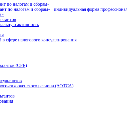
нт по налогам и сборам»
ант по налогам и сборам» - индивидуальная форма профессиона
и»
льтантов
ональную активность
га
й в сфере налогового консультирования
ьтантов (CFE)
сультантов
кого-тихоокенского региона (АОТСА)
ьтантов
ования