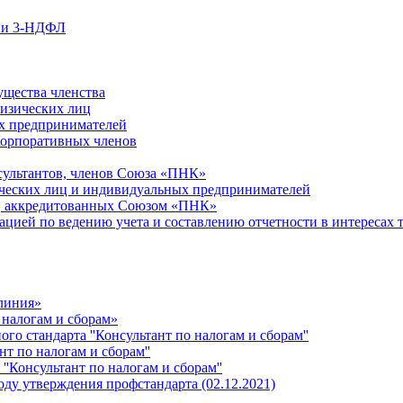
ции 3-НДФЛ
ущества членства
физических лиц
х предпринимателей
Корпоративных членов
сультантов, членов Союза «ПНК»
ческих лиц и индивидуальных предпринимателей
й, аккредитованных Союзом «ПНК»
ацией по ведению учета и составлению отчетности в интересах 
 линия»
 налогам и сборам»
о стандарта ''Консультант по налогам и сборам''
т по налогам и сборам''
''Консультант по налогам и сборам''
ду утверждения профстандарта (02.12.2021)