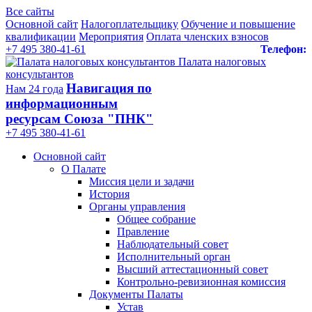
Все сайты
Основной сайт
Налогоплательщику
Обучение и повышение
квалификации
Мероприятия
Оплата членских взносов
+7 495 380-41-61
Телефон:
Палата налоговых
консультантов
Навигация по
Нам 24 года
информационным
ресурсам Союза "ПНК"
+7 495 380‑41‑61
Основной сайт
О Палате
Миссия цели и задачи
История
Органы управления
Общее собрание
Правление
Наблюдательный совет
Исполнительный орган
Высший аттестационный совет
Контрольно-ревизионная комиссия
Документы Палаты
Устав