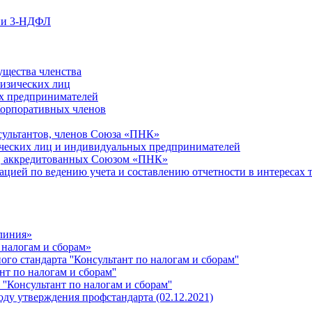
ции 3-НДФЛ
ущества членства
физических лиц
х предпринимателей
Корпоративных членов
сультантов, членов Союза «ПНК»
ческих лиц и индивидуальных предпринимателей
й, аккредитованных Союзом «ПНК»
ацией по ведению учета и составлению отчетности в интересах 
 линия»
 налогам и сборам»
о стандарта ''Консультант по налогам и сборам''
т по налогам и сборам''
''Консультант по налогам и сборам''
ду утверждения профстандарта (02.12.2021)