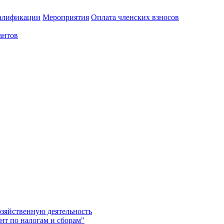
алификации
Мероприятия
Оплата членских взносов
антов
озяйственную деятельность
нт по налогам и сборам"