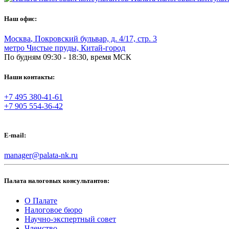
Наш офис:
Москва
,
Покровский бульвар, д. 4/17, стр. 3
метро Чистые пруды, Китай-город
По будням 09:30 - 18:30, время МСК
Наши контакты:
+7 495 380-41-61
+7 905 554-36-42
E-mail:
manager@palata-nk.ru
Палата налоговых консультантов:
О Палате
Налоговое бюро
Научно-экспертный совет
Членство