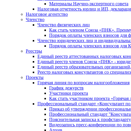
Материалы Научно-экспертного совета
Налоговая отчетность юрлиц и ИП, деклара
Налоговое агентство
Членство
Членство физических лиц
Как стать членом Союза «ПНК». Преим
Порядок оплаты членских взносов для 
Членство юридических лиц и индивидуальны
Порядок оплаты членских взносов для 
Реестры
Единый реестр аттестованных налоговых кон
Единый реестр членов Союза «ПНК» - юриди
Единый реестр образовательных организаци
Реестр налоговых консультантов со специализ
Проекты
Горячая линия по вопросам налогообложения
График дежурств
Участники проекта
Как стать участником проекта «Горячая
Профессиональный стандарт «Консультант по
Приказ об утверждении профессиональног
Профессиональный стандарт ''Консультан
Пояснительная записка к профстандарту 
Видеозапись пресс-конференции по пово
Архив