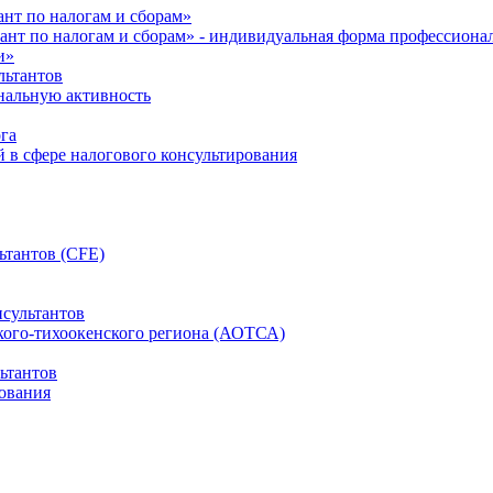
нт по налогам и сборам»
ант по налогам и сборам» - индивидуальная форма профессиона
и»
льтантов
ональную активность
га
й в сфере налогового консультирования
ьтантов (CFE)
сультантов
кого-тихоокенского региона (АОТСА)
ьтантов
ования