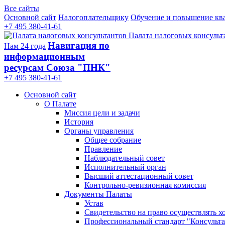
Все сайты
Основной сайт
Налогоплательщику
Обучение и повышение кв
+7 495 380-41-61
Палата налоговых консульт
Навигация по
Нам 24 года
информационным
ресурсам Союза "ПНК"
+7 495 380‑41‑61
Основной сайт
О Палате
Миссия цели и задачи
История
Органы управления
Общее собрание
Правление
Наблюдательный совет
Исполнительный орган
Высший аттестационный совет
Контрольно-ревизионная комиссия
Документы Палаты
Устав
Свидетельство на право осуществлять х
Профессиональный стандарт "Консульта