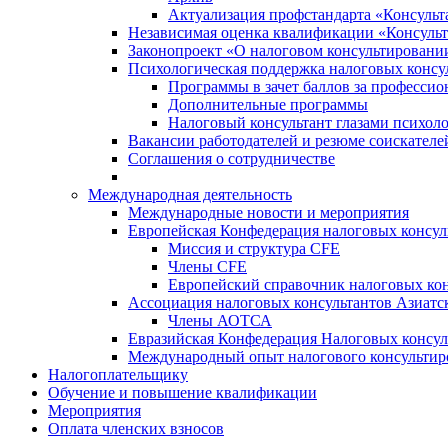
Актуализация профстандарта «Консульта
Независимая оценка квалификации «Консульт
Законопроект «О налоговом консультировани
Психологическая поддержка налоговых консу
Программы в зачет баллов за професси
Дополнительные программы
Налоговый консультант глазами психоло
Вакансии работодателей и резюме соискателе
Соглашения о сотрудничестве
Международная деятельность
Международные новости и мероприятия
Европейская Конфедерация налоговых консул
Миссия и структура CFE
Члены CFE
Европейский справочник налоговых кон
Ассоциация налоговых консультантов Азиатс
Члены АОТСА
Евразийская Конфедерация Налоговых консул
Международный опыт налогового консультир
Налогоплательщику
Обучение и повышение квалификации
Мероприятия
Оплата членских взносов