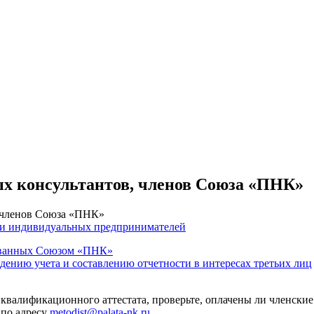
ых консультантов, членов Союза «ПНК»
, членов Союза «ПНК»
 и индивидуальных предпринимателей
тованных Союзом «ПНК»
едению учета и составлению отчетности в интересах третьих лиц
 квалификационного аттестата, проверьте, оплачены ли членские
 по адресу
metodist@palata-nk.ru