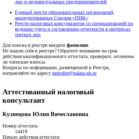
лиц и индивидуальных предпринимателей
Единый реестр образовательных организаций,
аккредитованных Союзом «ПНК»
Реестр налоговых консультантов со специализацией по
ведению учета и составлению отчетности в интересах
третьих лиц
Для поиска в реестре введите
фамилию
.
Не нашли себя в реестре? Обратите внимание на срок
действия квалификационного аттестата, проверьте, оплачены
ли членские взносы.
Вопросы по информации, размещенной в Реестре,
направляйте по адресу
metodist@palata-nk.ru
Аттестованный налоговый
консультант
Кузнецова Юлия Вячеславовна
Номер аттестата:
14419
Начало действия аттестата: