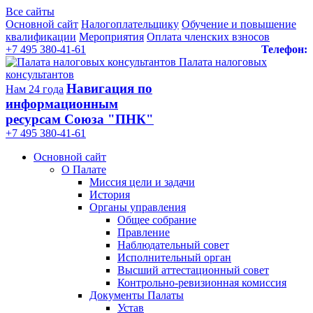
Все сайты
Основной сайт
Налогоплательщику
Обучение и повышение
квалификации
Мероприятия
Оплата членских взносов
+7 495 380-41-61
Телефон:
Палата налоговых
консультантов
Навигация по
Нам 24 года
информационным
ресурсам Союза "ПНК"
+7 495 380‑41‑61
Основной сайт
О Палате
Миссия цели и задачи
История
Органы управления
Общее собрание
Правление
Наблюдательный совет
Исполнительный орган
Высший аттестационный совет
Контрольно-ревизионная комиссия
Документы Палаты
Устав