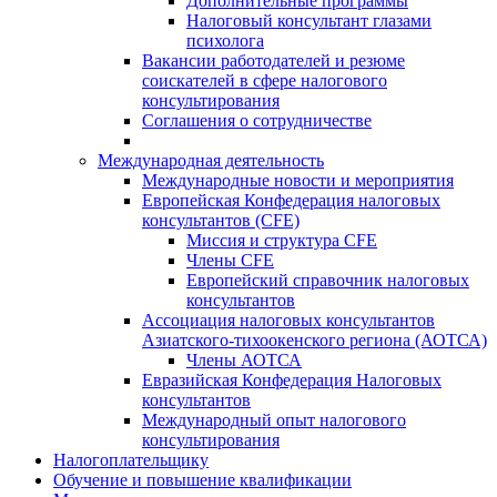
Дополнительные программы
Налоговый консультант глазами
психолога
Вакансии работодателей и резюме
соискателей в сфере налогового
консультирования
Соглашения о сотрудничестве
Международная деятельность
Международные новости и мероприятия
Европейская Конфедерация налоговых
консультантов (CFE)
Миссия и структура CFE
Члены CFE
Европейский справочник налоговых
консультантов
Ассоциация налоговых консультантов
Азиатского-тихоокенского региона (АОТСА)
Члены АОТСА
Евразийская Конфедерация Налоговых
консультантов
Международный опыт налогового
консультирования
Налогоплательщику
Обучение и повышение квалификации