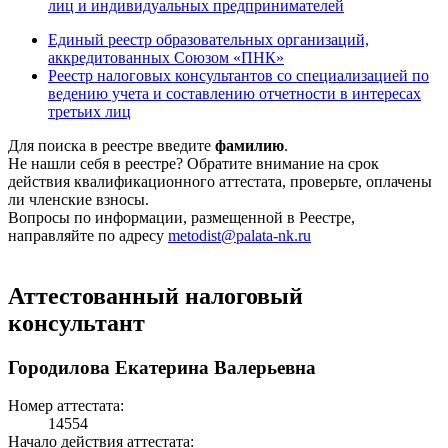
лиц и индивидуальных предпринимателей
Единый реестр образовательных организаций,
аккредитованных Союзом «ПНК»
Реестр налоговых консультантов со специализацией по
ведению учета и составлению отчетности в интересах
третьих лиц
Для поиска в реестре введите
фамилию
.
Не нашли себя в реестре? Обратите внимание на срок
действия квалификационного аттестата, проверьте, оплачены
ли членские взносы.
Вопросы по информации, размещенной в Реестре,
направляйте по адресу
metodist@palata-nk.ru
Аттестованный налоговый
консультант
Городилова Екатерина Валерьевна
Номер аттестата:
14554
Начало действия аттестата: