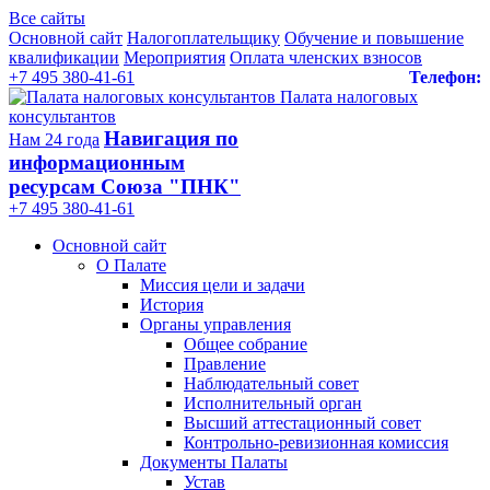
Все сайты
Основной сайт
Налогоплательщику
Обучение и повышение
квалификации
Мероприятия
Оплата членских взносов
+7 495 380-41-61
Телефон:
Палата налоговых
консультантов
Навигация по
Нам 24 года
информационным
ресурсам Союза "ПНК"
+7 495 380‑41‑61
Основной сайт
О Палате
Миссия цели и задачи
История
Органы управления
Общее собрание
Правление
Наблюдательный совет
Исполнительный орган
Высший аттестационный совет
Контрольно-ревизионная комиссия
Документы Палаты
Устав