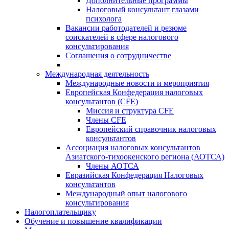
Дополнительные программы
Налоговый консультант глазами
психолога
Вакансии работодателей и резюме
соискателей в сфере налогового
консультирования
Соглашения о сотрудничестве
Международная деятельность
Международные новости и мероприятия
Европейская Конфедерация налоговых
консультантов (CFE)
Миссия и структура CFE
Члены CFE
Европейский справочник налоговых
консультантов
Ассоциация налоговых консультантов
Азиатского-тихоокенского региона (АОТСА)
Члены АОТСА
Евразийская Конфедерация Налоговых
консультантов
Международный опыт налогового
консультирования
Налогоплательщику
Обучение и повышение квалификации