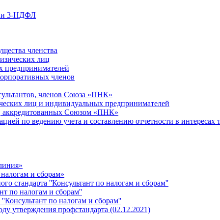
ции 3-НДФЛ
ущества членства
физических лиц
х предпринимателей
Корпоративных членов
сультантов, членов Союза «ПНК»
ческих лиц и индивидуальных предпринимателей
й, аккредитованных Союзом «ПНК»
ацией по ведению учета и составлению отчетности в интересах 
 линия»
 налогам и сборам»
о стандарта ''Консультант по налогам и сборам''
т по налогам и сборам''
''Консультант по налогам и сборам''
ду утверждения профстандарта (02.12.2021)