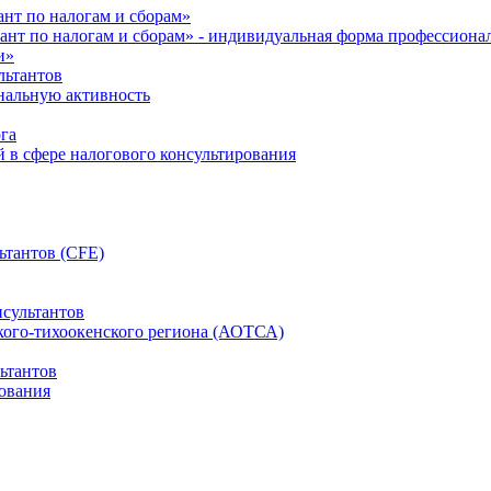
нт по налогам и сборам»
ант по налогам и сборам» - индивидуальная форма профессиона
и»
льтантов
ональную активность
га
й в сфере налогового консультирования
ьтантов (CFE)
сультантов
кого-тихоокенского региона (АОТСА)
ьтантов
ования