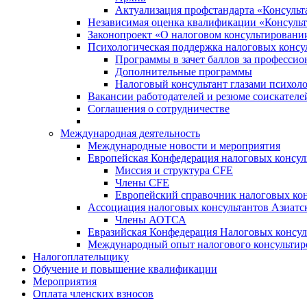
Актуализация профстандарта «Консульта
Независимая оценка квалификации «Консульт
Законопроект «О налоговом консультировани
Психологическая поддержка налоговых консу
Программы в зачет баллов за професси
Дополнительные программы
Налоговый консультант глазами психоло
Вакансии работодателей и резюме соискателе
Соглашения о сотрудничестве
Международная деятельность
Международные новости и мероприятия
Европейская Конфедерация налоговых консул
Миссия и структура CFE
Члены CFE
Европейский справочник налоговых кон
Ассоциация налоговых консультантов Азиатс
Члены АОТСА
Евразийская Конфедерация Налоговых консул
Международный опыт налогового консультир
Налогоплательщику
Обучение и повышение квалификации
Мероприятия
Оплата членских взносов