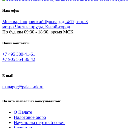
Наш офис:
Москва
,
Покровский бульвар, д. 4/17, стр. 3
метро Чистые пруды, Китай-город
По будням 09:30 - 18:30, время МСК
Наши контакты:
+7 495 380-41-61
+7 905 554-36-42
E-mail:
manager@palata-nk.ru
Палата налоговых консультантов:
О Палате
Налоговое бюро
Научно-экспертный совет
Членство