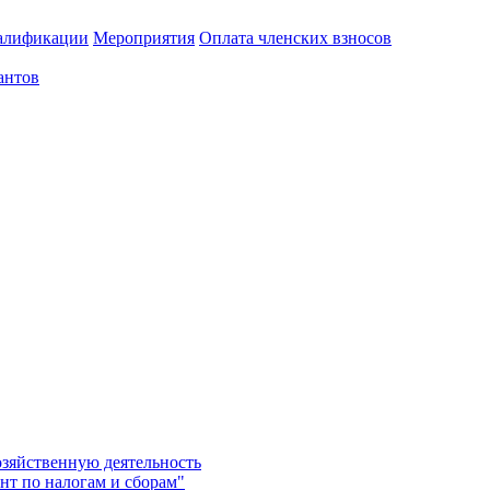
алификации
Мероприятия
Оплата членских взносов
антов
озяйственную деятельность
нт по налогам и сборам"