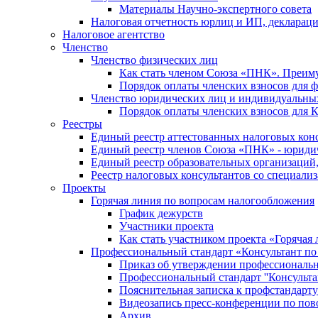
Материалы Научно-экспертного совета
Налоговая отчетность юрлиц и ИП, деклара
Налоговое агентство
Членство
Членство физических лиц
Как стать членом Союза «ПНК». Преим
Порядок оплаты членских взносов для 
Членство юридических лиц и индивидуальны
Порядок оплаты членских взносов для 
Реестры
Единый реестр аттестованных налоговых кон
Единый реестр членов Союза «ПНК» - юриди
Единый реестр образовательных организаци
Реестр налоговых консультантов со специализ
Проекты
Горячая линия по вопросам налогообложения
График дежурств
Участники проекта
Как стать участником проекта «Горячая
Профессиональный стандарт «Консультант по
Приказ об утверждении профессиональног
Профессиональный стандарт ''Консультан
Пояснительная записка к профстандарту 
Видеозапись пресс-конференции по пово
Архив