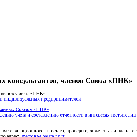
ых консультантов, членов Союза «ПНК»
, членов Союза «ПНК»
 и индивидуальных предпринимателей
тованных Союзом «ПНК»
едению учета и составлению отчетности в интересах третьих лиц
 квалификационного аттестата, проверьте, оплачены ли членские
 по адресу
metodist@palata-nk.ru