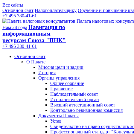
Все сайты
Основной сайт
Налогоплательщику
Обучение и повышение кв
+7 495 380-41-61
Палата налоговых консульт
Навигация по
Нам 24 года
информационным
ресурсам Союза "ПНК"
+7 495 380‑41‑61
Основной сайт
О Палате
Миссия цели и задачи
История
Органы управления
Общее собрание
Правление
Наблюдательный совет
Исполнительный орган
Высший аттестационный совет
Контрольно-ревизионная комиссия
Документы Палаты
Устав
Свидетельство на право осуществлять х
Профессиональный стандарт "Консульта