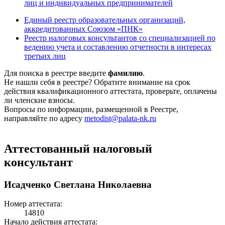
лиц и индивидуальных предпринимателей
Единый реестр образовательных организаций,
аккредитованных Союзом «ПНК»
Реестр налоговых консультантов со специализацией по
ведению учета и составлению отчетности в интересах
третьих лиц
Для поиска в реестре введите
фамилию
.
Не нашли себя в реестре? Обратите внимание на срок
действия квалификационного аттестата, проверьте, оплачены
ли членские взносы.
Вопросы по информации, размещенной в Реестре,
направляйте по адресу
metodist@palata-nk.ru
Аттестованный налоговый
консультант
Исадченко Светлана Николаевна
Номер аттестата:
14810
Начало действия аттестата: