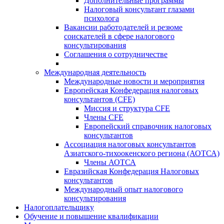
Дополнительные программы
Налоговый консультант глазами
психолога
Вакансии работодателей и резюме
соискателей в сфере налогового
консультирования
Соглашения о сотрудничестве
Международная деятельность
Международные новости и мероприятия
Европейская Конфедерация налоговых
консультантов (CFE)
Миссия и структура CFE
Члены CFE
Европейский справочник налоговых
консультантов
Ассоциация налоговых консультантов
Азиатского-тихоокенского региона (АОТСА)
Члены АОТСА
Евразийская Конфедерация Налоговых
консультантов
Международный опыт налогового
консультирования
Налогоплательщику
Обучение и повышение квалификации