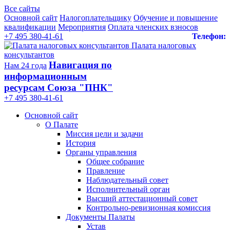
Все сайты
Основной сайт
Налогоплательщику
Обучение и повышение
квалификации
Мероприятия
Оплата членских взносов
+7 495 380-41-61
Телефон:
Палата налоговых
консультантов
Навигация по
Нам 24 года
информационным
ресурсам Союза "ПНК"
+7 495 380‑41‑61
Основной сайт
О Палате
Миссия цели и задачи
История
Органы управления
Общее собрание
Правление
Наблюдательный совет
Исполнительный орган
Высший аттестационный совет
Контрольно-ревизионная комиссия
Документы Палаты
Устав