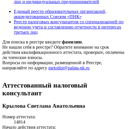
лиц и индивидуальных предпринимателей
Единый реестр образовательных организаций,
аккредитованных Союзом «ПНК»
Реестр налоговых консультантов со специализацией по
ведению учета и составлению отчетности в интересах
третьих лиц
Для поиска в реестре введите
фамилию
.
Не нашли себя в реестре? Обратите внимание на срок
действия квалификационного аттестата, проверьте, оплачены
ли членские взносы.
Вопросы по информации, размещенной в Реестре,
направляйте по адресу
metodist@palata-nk.ru
Аттестованный налоговый
консультант
Крылова Светлана Анатольевна
Номер аттестата:
14814
Начало действия аттестата: