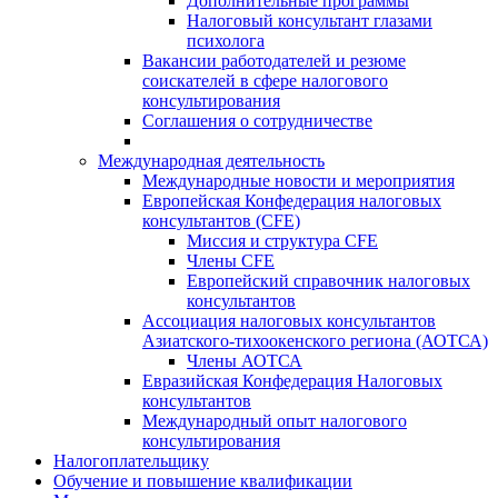
Дополнительные программы
Налоговый консультант глазами
психолога
Вакансии работодателей и резюме
соискателей в сфере налогового
консультирования
Соглашения о сотрудничестве
Международная деятельность
Международные новости и мероприятия
Европейская Конфедерация налоговых
консультантов (CFE)
Миссия и структура CFE
Члены CFE
Европейский справочник налоговых
консультантов
Ассоциация налоговых консультантов
Азиатского-тихоокенского региона (АОТСА)
Члены АОТСА
Евразийская Конфедерация Налоговых
консультантов
Международный опыт налогового
консультирования
Налогоплательщику
Обучение и повышение квалификации