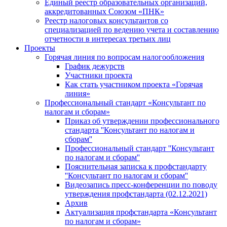
Единый реестр образовательных организаций,
аккредитованных Союзом «ПНК»
Реестр налоговых консультантов со
специализацией по ведению учета и составлению
отчетности в интересах третьих лиц
Проекты
Горячая линия по вопросам налогообложения
График дежурств
Участники проекта
Как стать участником проекта «Горячая
линия»
Профессиональный стандарт «Консультант по
налогам и сборам»
Приказ об утверждении профессионального
стандарта ''Консультант по налогам и
сборам''
Профессиональный стандарт ''Консультант
по налогам и сборам''
Пояснительная записка к профстандарту
''Консультант по налогам и сборам''
Видеозапись пресс-конференции по поводу
утверждения профстандарта (02.12.2021)
Архив
Актуализация профстандарта «Консультант
по налогам и сборам»